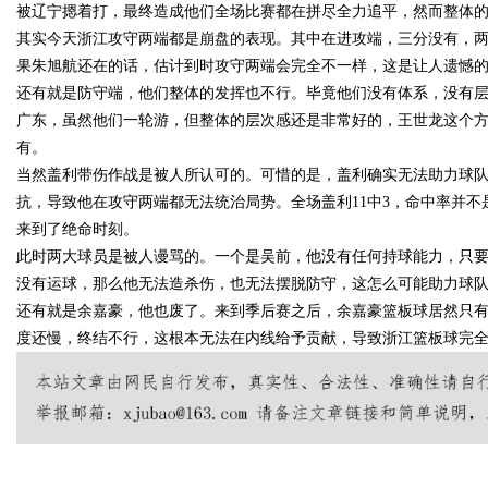
被辽宁摁着打，最终造成他们全场比赛都在拼尽全力追平，然而整体的效
其实今天浙江攻守两端都是崩盘的表现。其中在进攻端，三分没有，
行业秘诀？
花钱，ai却天天给他免费派单？
果朱旭航还在的话，估计到时攻守两端会完全不一样，这是让人遗憾
还有就是防守端，他们整体的发挥也不行。毕竟他们没有体系，没有
广东，虽然他们一轮游，但整体的层次感还是非常好的，王世龙这个
有。
uz
当然盖利带伤作战是被人所认可的。可惜的是，盖利确实无法助力球
抗，导致他在攻守两端都无法统治局势。全场盖利11中3，命中率并
来到了绝命时刻。
此时两大球员是被人谩骂的。一个是吴前，他没有任何持球能力，只
没有运球，那么他无法造杀伤，也无法摆脱防守，这怎么可能助力球
还有就是余嘉豪，他也废了。来到季后赛之后，余嘉豪篮板球居然只有
度还慢，终结不行，这根本无法在内线给予贡献，导致浙江篮板球完
!