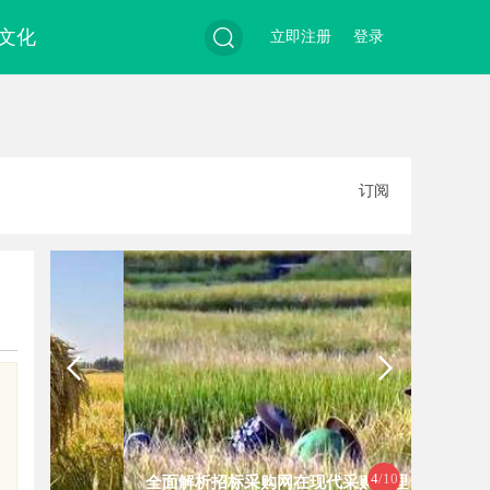
文化
立即注册
登录
搜
订阅
索
4
/10
全面解析招标采购网在现代采购管理
深入探