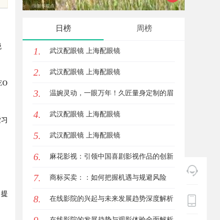
中的重要作用与应用
业中的
日榜
周榜
脱
1.
武汉配眼镜 上海配眼镜
2.
武汉配眼镜 上海配眼镜
EO
3.
温婉灵动，一眼万年！久匠量身定制的眉
4.
眼唇，才是你整张脸的点睛之笔！淡颜系
武汉配眼镜 上海配眼镜
索习
5.
女生的气质加分项
武汉配眼镜 上海配眼镜
6.
麻花影视：引领中国喜剧影视作品的创新
引
7.
与发展之路
商标买卖：：如何把握机遇与规避风险
，提
8.
在线影院的兴起与未来发展趋势深度解析
在线影院的发展趋势与观影体验全面解析