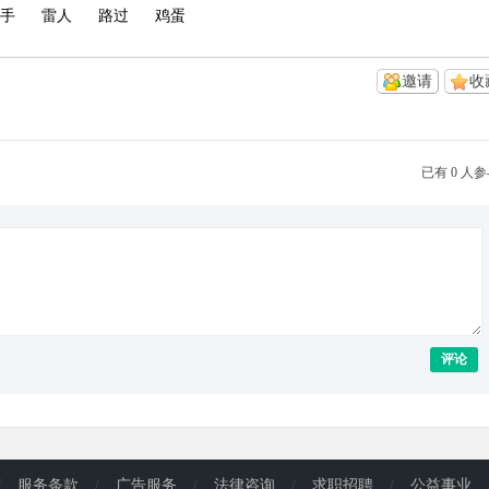
手
雷人
路过
鸡蛋
邀请
收
已有 0 人
评论
/
服务条款
/
广告服务
/
法律咨询
/
求职招聘
/
公益事业