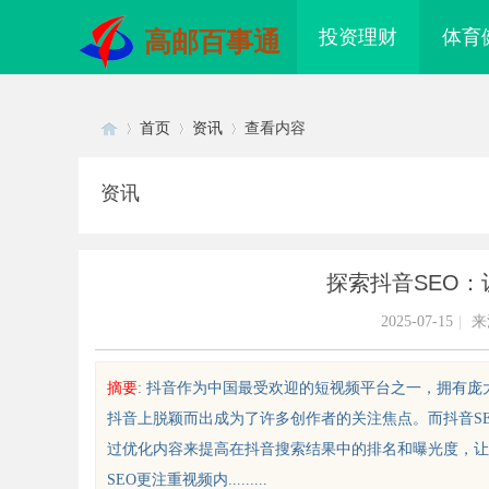
投资理财
体育
高邮百事通
首页
资讯
查看内容
资讯
Di
›
›
›
探索抖音SEO
2025-07-15
|
来
摘要
: 抖音作为中国最受欢迎的短视频平台之一，拥有
抖音上脱颖而出成为了许多创作者的关注焦点。而抖音S
sc
过优化内容来提高在抖音搜索结果中的排名和曝光度，让
SEO更注重视频内.........
 AC 国际医疗实验室，标准化研
保定橡胶输送带生产