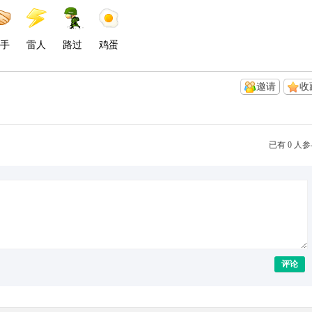
手
雷人
路过
鸡蛋
邀请
收
已有 0 人
评论