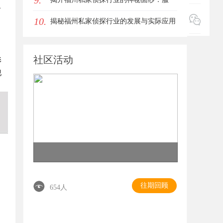
9.
了
10.
务、优势与法律解析
揭秘福州私家侦探行业的发展与实际应用
全解析
社区活动
影
视
往期回顾
654人