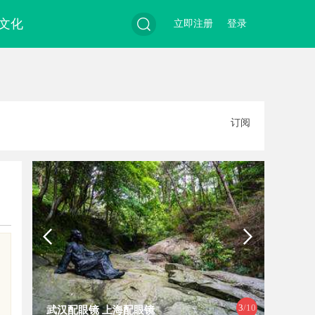
文化
立即注册
登录
搜
订阅
索
4
/10
麻花影视：引领中国喜剧影视作品的
商标