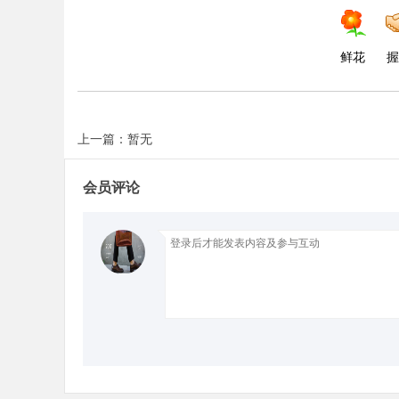
d
鲜花
握
上一篇：暂无
会员评论