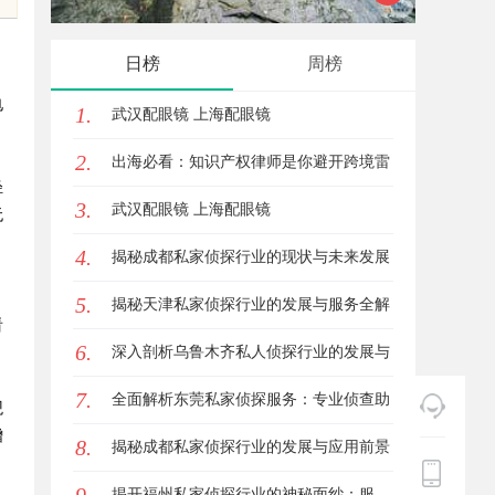
创新与发展之路
险
日榜
周榜
电
1.
武汉配眼镜 上海配眼镜
2.
出海必看：知识产权律师是你避开跨境雷
轻
3.
区的安全垫
武汉配眼镜 上海配眼镜
无
4.
揭秘成都私家侦探行业的现状与未来发展
、
5.
趋势
揭秘天津私家侦探行业的发展与服务全解
看
6.
析
深入剖析乌鲁木齐私人侦探行业的发展与
7.
应用现状
全面解析东莞私家侦探服务：专业侦查助
观
增
8.
您解决各种疑难问题
揭秘成都私家侦探行业的发展与应用前景
分析
揭开福州私家侦探行业的神秘面纱：服