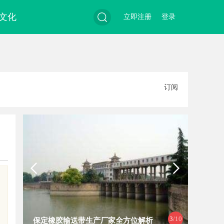
文化
立即注册
登录
搜
订阅
索
3
/10
保定橡胶输送带生产厂家全方位解析
保定尼