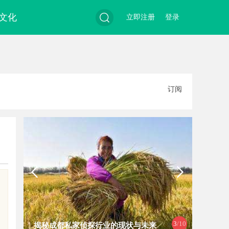
文化
立即注册
登录
搜
订阅
索
3
/10
揭秘成都私家侦探行业的现状与未来
揭秘天