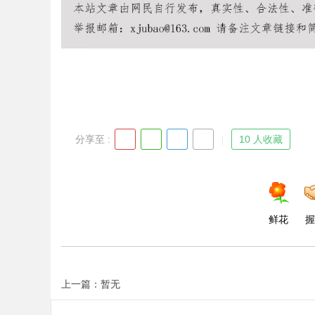
Bo
分享至 :
10 人收藏
ar
鲜花
握
上一篇：暂无