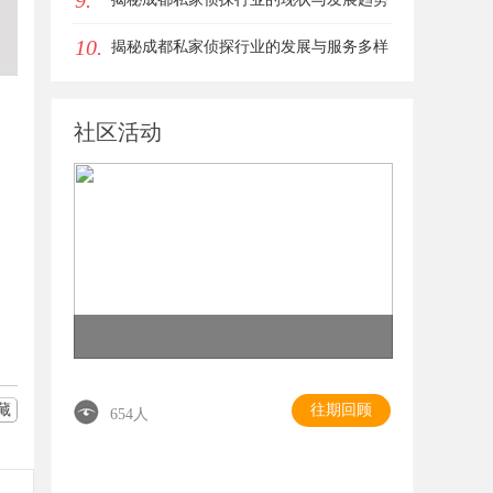
9.
10.
揭秘成都私家侦探行业的发展与服务多样
性解析
社区活动
藏
往期回顾
654人