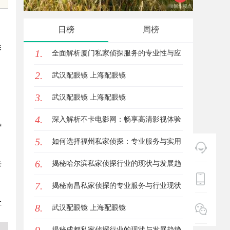
发展趋势
全解析
日榜
周榜
影
1.
全面解析厦门私家侦探服务的专业性与应
2.
用场景
武汉配眼镜 上海配眼镜
3.
武汉配眼镜 上海配眼镜
4.
深入解析不卡电影网：畅享高清影视体验
种
5.
的最佳选择
如何选择福州私家侦探：专业服务与实用
6.
指南详解
揭秘哈尔滨私家侦探行业的现状与发展趋
来
7.
势
揭秘南昌私家侦探的专业服务与行业现状
让
8.
全面解析
武汉配眼镜 上海配眼镜
揭秘成都私家侦探行业的现状与发展趋势