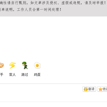
手
雷人
路过
鸡蛋
邀请
收