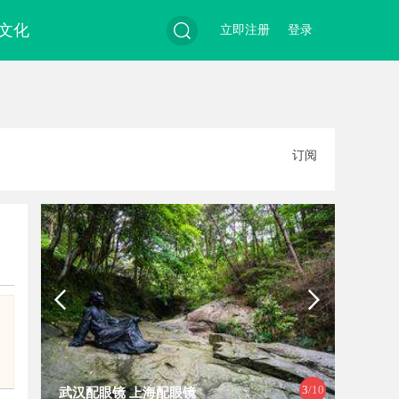
文化
立即注册
登录
搜
订阅
索
3
/10
武汉配眼镜 上海配眼镜
麻花影