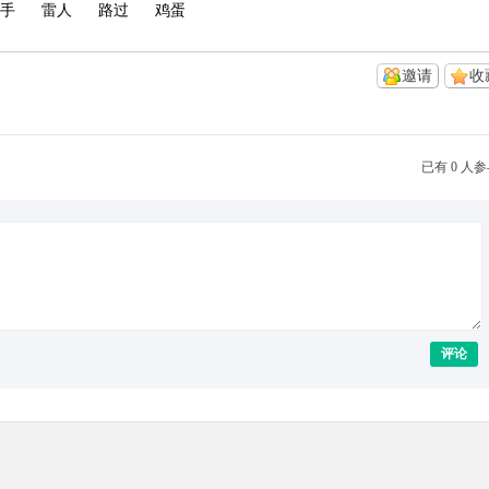
手
雷人
路过
鸡蛋
邀请
收
已有 0 人
评论