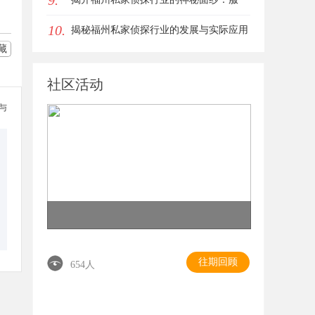
9.
10.
务、优势与法律解析
揭秘福州私家侦探行业的发展与实际应用
藏
全解析
社区活动
参与
往期回顾
654人