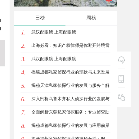
创新与
日榜
周榜
和
的
1.
武汉配眼镜 上海配眼镜
2.
出海必看：知识产权律师是你避开跨境雷
3.
区的安全垫
武汉配眼镜 上海配眼镜
4.
揭秘成都私家侦探行业的现状与未来发展
5.
趋势
揭秘天津私家侦探行业的发展与服务全解
6.
析
深入剖析乌鲁木齐私人侦探行业的发展与
7.
应用现状
全面解析东莞私家侦探服务：专业侦查助
8.
您解决各种疑难问题
揭秘成都私家侦探行业的发展与应用前景
分析
揭开福州私家侦探行业的神秘面纱：服