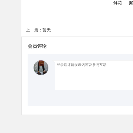
鲜花
握
上一篇：暂无
Bo
会员评论
ar