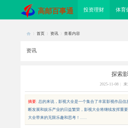
投资理财
体育
高邮百事通
首页
资讯
查看内容
资讯
Di
›
›
›
探索
2025-11-08
|
来
摘要
: 总的来说，影视大全是一个集合了丰富影视作品
断发展和娱乐产业的日益繁荣，影视大全将继续发挥重要
sc
大全带来的无限乐趣和思考！......
配眼镜 上海配眼镜
温婉灵动，一眼万年