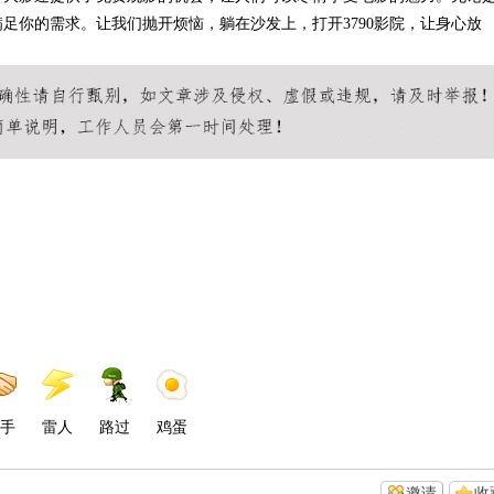
满足你的需求。让我们抛开烦恼，躺在沙发上，打开3790影院，让身心放
。
手
雷人
路过
鸡蛋
邀请
收