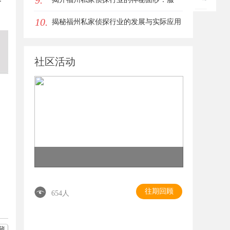
9.
10.
务、优势与法律解析
揭秘福州私家侦探行业的发展与实际应用
全解析
社区活动
往期回顾
654人
藏