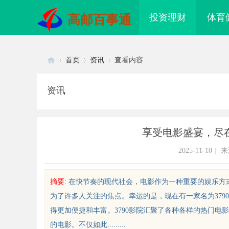
投资理财
体育
高邮百事通
首页
资讯
查看内容
资讯
Di
›
›
›
享受电影盛宴，尽在
2025-11-10
|
来
摘要
: 在快节奏的现代社会，电影作为一种重要的娱乐
为了许多人关注的焦点。幸运的是，现在有一家名为37
sc
得更加便捷和丰富。3790影院汇聚了各种各样的热门
的电影。不仅如此.........
花影视：引领中国喜剧影视作品的
商标买卖：：如何把