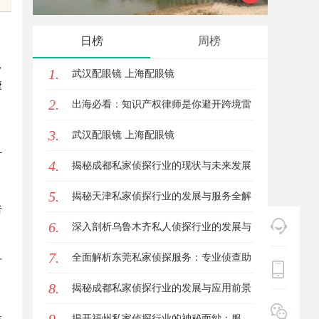
解析
南
日榜
周榜
多
1.
武汉配眼镜 上海配眼镜
捷
2.
出海必看：知识产权律师是你避开跨境雷
3.
区的安全垫
武汉配眼镜 上海配眼镜
打
4.
揭秘成都私家侦探行业的现状与未来发展
5.
趋势
揭秘天津私家侦探行业的发展与服务全解
者
6.
析
深入剖析乌鲁木齐私人侦探行业的发展与
7.
应用现状
全面解析东莞私家侦探服务：专业侦查助
可
8.
您解决各种疑难问题
揭秘成都私家侦探行业的发展与应用前景
是
分析
揭开福州私家侦探行业的神秘面纱：服