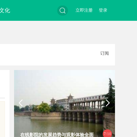
文化
立即注册
登录
搜
订阅
索
7
/10
在线影院的发展趋势与观影体验全面
企业级