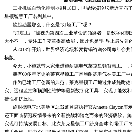
工业机械自动化控制器
9月18日，世界经济论坛新近宣布
星顿智慧工厂名列其中。
软起动器
那么，什么是
“灯塔工厂”呢？
Bo
“灯塔工厂”被视为第四次工业革命的领路者，是数字化制造
大小不一，专注工作变革提高效能，因此也是“世界上最先进的
从
2018年开始，世界经济论坛和麦肯锡咨询公司每年会
模版。
今天，小施就带大家走进施耐德电气莱克星顿智慧工厂，
拥有
60多年历史的莱克星顿工厂是施耐德电气在美工厂
作为已建工厂创新的典范，莱克星顿工厂通过集成施耐德
实、远程监控和预测性维护等最新数字化工具，实现了能效和
ar
捷性和抗压性。
施耐德电气北美地区总裁兼首席执行官
Annette Cl
还正面临新冠疫情带来的全新挑战和随之而来的经济疲软。施耐
实现可持续发展目标。此次莱克星顿工厂跻身全球‘灯塔工厂
携手合作，助力企业提升可持续性和韧性，共同实现逆势复苏