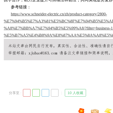
参考链接：
https://www.schneider-electric.cn/zh/product-category/2800-
d
%E7%94%B5%E7%A3%81%E5%BC%8F%E7%94%B5%E5%A
%A8%E7%BB%A7%E7%94%B5%E5%99%A8/?filter=business-1
%E5%B7%A5%E4%B8%9A%E8%87%AA%E5%8A%A8%E5%
分享至 :
10 人收藏