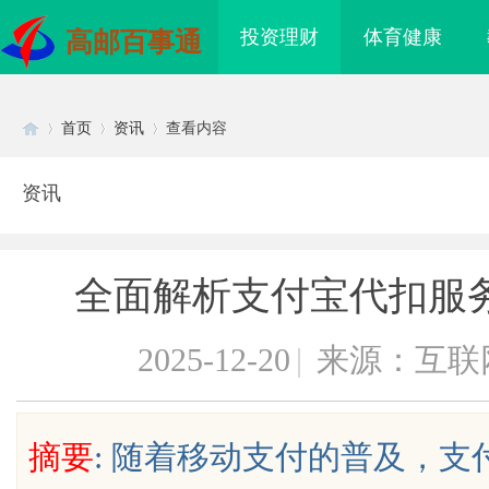
投资理财
体育健康
高邮百事通
首页
资讯
查看内容
资讯
Di
›
›
›
全面解析支付宝代扣服
2025-12-20
|
来源：互联
sc
摘要
: 随着移动支付的普及，
配眼镜
温婉灵动，一眼万年！久匠量身定