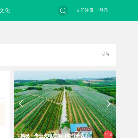
文化
立即注册
登录
搜
订阅
索
3
/10
揭秘！专业充电桩项目软件开发商，
开店最