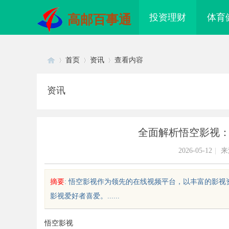
投资理财
体育
高邮百事通
首页
资讯
查看内容
资讯
Di
›
›
›
全面解析悟空影视
2026-05-12
|
来
摘要
: 悟空影视作为领先的在线视频平台，以丰富的影
影视爱好者喜爱。......
sc
悟空影视
入探讨工业铝型材厂家在现代制造
买高品质漂亮衣服，