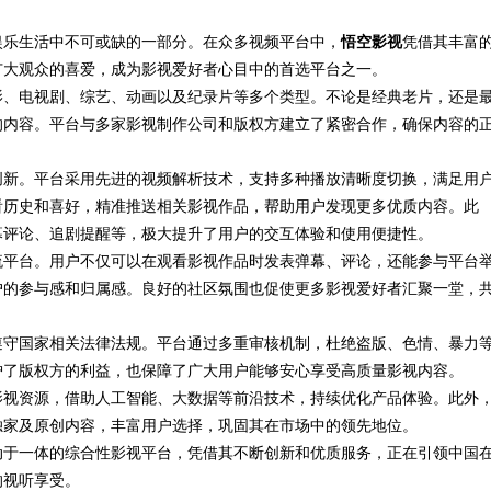
娱乐生活中不可或缺的一部分。在众多视频平台中，
辨识度
悟空影视
凭借其丰富
广大观众的喜爱，成为影视爱好者心目中的首选平台之一。
影、电视剧、综艺、动画以及纪录片等多个类型。不论是经典老片，还是
的内容。平台与多家影视制作公司和版权方建立了紧密合作，确保内容的
创新。平台采用先进的视频解析技术，支持多种播放清晰度切换，满足用
看历史和喜好，精准推送相关影视作品，帮助用户发现更多优质内容。此
幕评论、追剧提醒等，极大提升了用户的交互体验和使用便捷性。
流平台。用户不仅可以在观看影视作品时发表弹幕、评论，还能参与平台
户的参与感和归属感。良好的社区氛围也促使更多影视爱好者汇聚一堂，
遵守国家相关法律法规。平台通过多重审核机制，杜绝盗版、色情、暴力
护了版权方的利益，也保障了广大用户能够安心享受高质量影视内容。
影视资源，借助人工智能、大数据等前沿技术，持续优化产品体验。此外
独家及原创内容，丰富用户选择，巩固其在市场中的领先地位。
动于一体的综合性影视平台，凭借其不断创新和优质服务，正在引领中国
的视听享受。