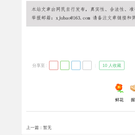
Bo
分享至 :
10 人收藏
ar
鲜花
握
上一篇：暂无