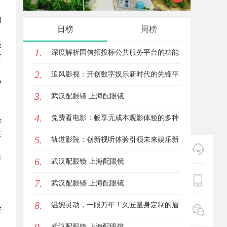
的
究竟藏着哪些行业秘诀？
花钱，
日榜
周榜
最
1.
深度解析国信招投标公共服务平台的功能
正
2.
与优势
追风影视：开创数字娱乐新时代的先锋平
户
3.
台
武汉配眼镜 上海配眼镜
4.
免费看电影：畅享无成本观影体验的多种
举
共
5.
途径与技巧
轨道影院：创新视听体验引领未来娱乐新
等
6.
潮流
武汉配眼镜 上海配眼镜
7.
武汉配眼镜 上海配眼镜
，
8.
温婉灵动，一眼万年！久匠量身定制的眉
在
眼唇，才是你整张脸的点睛之笔！淡颜系
武汉配眼镜 上海配眼镜