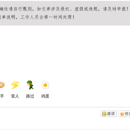
手
雷人
路过
鸡蛋
邀请
收