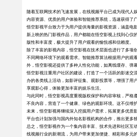
中的重要角色与发展趋势
随着互联网技术的飞速发展，在线视频平台已成为现代人
内容资源、优质的用户体验和智能推荐系统，迅速获得了
悟空影视平台致力于为用户提供海量的影视资源，涵盖电
新上映的热门影视作品，用户都能在悟空影视上找到心仪
版性和丰富度，极大提升了用户观看的愉悦感和信赖度。
uz
除了丰富的影视内容，悟空影视在技术层面也进行了多项
不同网络环境下的观看需求。智能推荐算法根据用户的观
外，悟空影视还提供了多种人性化功能，如离线缓存、弹
悟空影视注重用户社区的建设，打造了一个活跃的影迷交
办的各类线上活动，如影评征集、观影投票等，增强了用
享观影心得，体验更加丰富的娱乐生活。
与此同时，悟空影视高度重视版权保护和内容审核，严格
不良内容，营造了一个健康、绿色的观影环境。这不仅维
!
未来，悟空影视将继续深入挖掘用户需求，拓展更多优质
平台也计划加强与国内外知名影视机构的合作，推出更多
总之，悟空影视作为一个集内容丰富、技术先进和社区互
线视频行业的新潮流，为用户带来更加便捷、精彩和多元