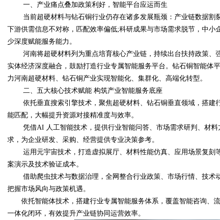
一、产业痛点叠加政策利好，智能平台应运而生
当前超硬材料与钻石铜行业仍存在诸多发展瓶颈：产业链数据割裂
d
下游供需信息不对称，匹配效率偏低;科研成果与市场需求脱节，中小
少深度赋能服务能力。
河南将超硬材料列为重点培育核心产业链，持续出台扶持政策、强
实体经济深度融合，鼓励打造行业专属智能服务平台。钻石铜智能体平台
力河南超硬材料、钻石铜产业实现智能化、集群化、高端化转型。
二、五大核心技术赋能 构筑产业智能服务底座
依托垂直搜索引擎技术，聚焦超硬材料、钻石铜垂直领域，搭建
能匹配，大幅提升资源对接精准度与效率。
凭借AI 人工智能技术，提供行业智能问答、市场需求研判、材
求，为企业研发、采购、经营提供专业决策参考。
运用元宇宙技术，打造虚拟展厅、材料性能仿真、应用场景复刻
案演示及技术验证成本。
借助爬虫技术与数据治理，全网整合行业政策、市场行情、技术
把握市场风向与政策机遇。
依托智能体技术，搭建行业专属智能服务体系，覆盖智能咨询、
一体化闭环，有效提升产业链协同运营效率。