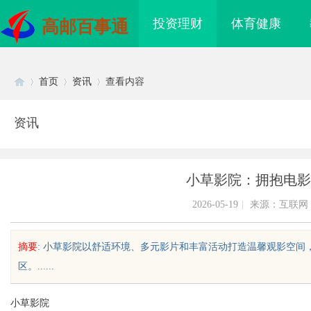
投资理财
体育健康
高邮百事通
首页
资讯
查看内容
资讯
Di
›
›
›
小草影院：拥抱电影
2026-05-19
|
来源：互联网
摘要
: 小草影院以舒适环境、多元影片和丰富活动打造温馨观影空
区。......
sc
小草影院
温婉灵动，一眼万年！久匠量身定制
武汉配眼镜 上海