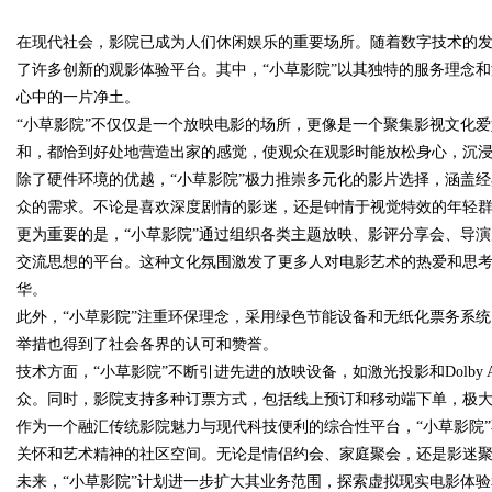
的眉眼唇，才是你整张脸的点睛之
在现代社会，影院已成为人们休闲娱乐的重要场所。随着数字技术的
了许多创新的观影体验平台。其中，“小草影院”以其独特的服务理念
笔！淡颜系女生的气质加分项
心中的一片净土。
“小草影院”不仅仅是一个放映电影的场所，更像是一个聚集影视文化
和，都恰到好处地营造出家的感觉，使观众在观影时能放松身心，沉
uz
除了硬件环境的优越，“小草影院”极力推崇多元化的影片选择，涵盖
众的需求。不论是喜欢深度剧情的影迷，还是钟情于视觉特效的年轻
更为重要的是，“小草影院”通过组织各类主题放映、影评分享会、导
交流思想的平台。这种文化氛围激发了更多人对电影艺术的热爱和思
华。
此外，“小草影院”注重环保理念，采用绿色节能设备和无纸化票务系
举措也得到了社会各界的认可和赞誉。
技术方面，“小草影院”不断引进先进的放映设备，如激光投影和Dolby
!
众。同时，影院支持多种订票方式，包括线上预订和移动端下单，极
作为一个融汇传统影院魅力与现代科技便利的综合性平台，“小草影院
关怀和艺术精神的社区空间。无论是情侣约会、家庭聚会，还是影迷
未来，“小草影院”计划进一步扩大其业务范围，探索虚拟现实电影体