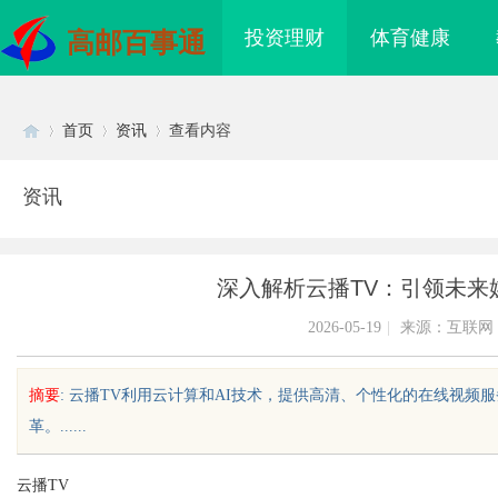
投资理财
体育健康
高邮百事通
首页
资讯
查看内容
资讯
Di
›
›
›
深入解析云播TV：引领未来
2026-05-19
|
来源：互联网
摘要
: 云播TV利用云计算和AI技术，提供高清、个性化的在线视
革。......
sc
云播TV
衣服，去南油大仓库
临沂成人高考哪家机构函授站教