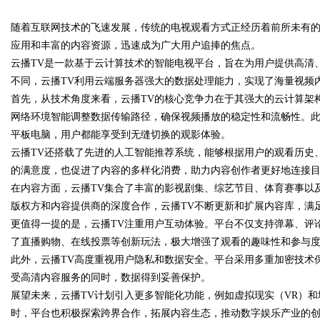
随着互联网技术的飞速发展，传统的电视观看方式正经历着前所未有
靠谱
应用和丰富的内容资源，迅速成为广大用户追捧的焦点。
云播TV是一款基于云计算技术的智能电视平台，旨在为用户提供高清
不同，云播TV利用云端服务器强大的数据处理能力，实现了海量视频
首先，从技术角度来看，云播TV的核心竞争力在于其强大的云计算架
uz
网络环境智能调整数据传输路径，确保视频播放的稳定性和流畅性。此
平板电脑，用户都能享受到无缝切换的观影体验。
云播TV还搭载了先进的人工智能推荐系统，能够根据用户的观看历史
的满意度，也促进了内容的多样化消费，助力内容创作者更好地连接
在内容方面，云播TV集合了丰富的影视剧集、综艺节目、体育赛事以
版权方和内容提供商的深度合作，云播TV不断更新和扩展内容库，满
更值得一提的是，云播TV注重用户互动体验。平台不仅支持弹幕、评
了直播购物、在线投票等创新玩法，极大增强了观看的趣味性和参与
!
此外，云播TV高度重视用户隐私和数据安全。平台采用多重加密技术
受高清内容服务的同时，数据得到妥善保护。
展望未来，云播TV计划引入更多智能化功能，例如虚拟现实（VR）
时，平台也积极探索跨界合作，拓展内容生态，推动数字娱乐产业的