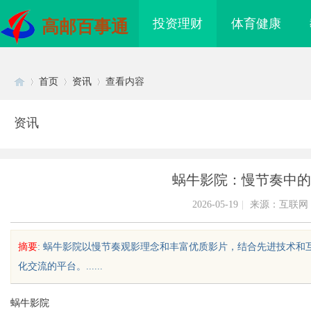
投资理财
体育健康
高邮百事通
首页
资讯
查看内容
资讯
Di
›
›
›
蜗牛影院：慢节奏中的
2026-05-19
|
来源：互联网
摘要
: 蜗牛影院以慢节奏观影理念和丰富优质影片，结合先进技术
化交流的平台。......
sc
蜗牛影院
您的法律护航者
出海必看：知识产权律师是你避开