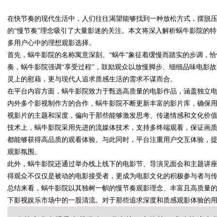
在快节奏的现代生活中，人们往往渴望能够找到一种放松方式，摆脱
境雷区的安全垫
的“慢节奏”理念吸引了大量影迷的关注。本文将深入解析蜗牛影院的
多用户心中的理想观影选择。
首先，蜗牛影院的名称寓意深刻。“蜗牛”象征着缓慢而踏实的步调，
奏，蜗牛影院强调“享受过程”，鼓励观众以放慢脚步、细细品味电影
uz
灵上的慰藉，更与现代人追求质感生活的需求不谋而合。
在平台内容方面，蜗牛影院致力于甄选高质量的电影作品，涵盖独立
内外多个影视制作方的合作，蜗牛影院不断更新丰富的影片库，确保
视影片的主题和深度，偏向于那些能够激发思考、传递情感和文化价
技术上，蜗牛影院采用先进的流媒体技术，支持多终端观看，保证画
都能够获得高品质的观看体验。与此同时，平台注重用户交互体验，
观影氛围。
此外，蜗牛影院还通过举办线上线下的电影节、导演见面会和主题讲
!
得观众不仅仅是被动的电影接受者，更成为电影文化的积极参与者与
总结来看，蜗牛影院以其独树一帜的慢节奏观影理念、丰富且高质量
下影视娱乐市场中的一股清流。对于那些追求深度和质感观影体验的