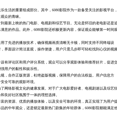
乐生活的重要组成部分。其中，6080影院作为一款备受关注的影视平台
的点睛之
量观众的青睐。
分项
老片到最新上映的热门电影、电视剧和综艺节目。无论是怀旧的老电影还是
满意的作品。此外，6080影院还积极更新内容，保证观众能够第一时间
台采用了先进的播放技术，确保视频画质清晰无卡顿，同时支持不同终端设
时，界面设计简洁直观，操作便捷，用户只需几步即可轻松找到心仪的视
平台设有评论区和用户评分系统，观众可以分享观影体验和推荐好片，促进
增强用户的黏性和娱乐性。
权法规，合作正版资源，杜绝盗版视频，保障用户的合法权益。用户信息方
个安全可靠的观影环境。
推动了网络影视文化的健康发展。对于广大电影爱好者、电视剧迷以及综艺
验和良好社区氛围于一体的理想选择。
其丰富的资源、优质的播放体验，以及安全可靠的环境，真正实现了为用户
品的中年观众，还是锁定最新热门剧集的年轻群体，6080影院都能满足