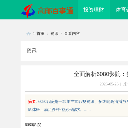
投资理财
体育
高邮百事通
首页
资讯
查看内容
资讯
Di
›
›
›
全面解析6080影院
2026-05-26
|
来
摘要
: 6080影院是一款集丰富影视资源、多终端高清
影体验，满足多样化娱乐需求。......
sc
6080影院
镜 上海配眼镜
温婉灵动，一眼万年！久