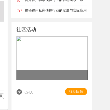
9.
10.
务、优势与法律解析
揭秘福州私家侦探行业的发展与实际应用
全解析
社区活动
往期回顾
654人
藏