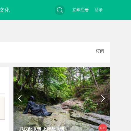
文化
立即注册
登录
搜
订阅
索
4
/10
武汉配眼镜 上海配眼镜
麻花影视：