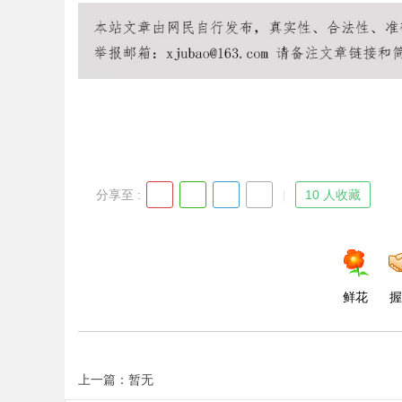
Bo
分享至 :
10 人收藏
ar
鲜花
握
上一篇：暂无