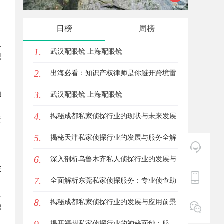
，
创新与发展
日榜
周榜
追
1.
武汉配眼镜 上海配眼镜
观
2.
出海必看：知识产权律师是你避开跨境雷
3.
频
区的安全垫
武汉配眼镜 上海配眼镜
4.
揭秘成都私家侦探行业的现状与未来发展
交
5.
趋势
揭秘天津私家侦探行业的发展与服务全解
6.
析
深入剖析乌鲁木齐私人侦探行业的发展与
狂
7.
应用现状
全面解析东莞私家侦探服务：专业侦查助
提
8.
您解决各种疑难问题
揭秘成都私家侦探行业的发展与应用前景
他
分析
揭开福州私家侦探行业的神秘面纱：服