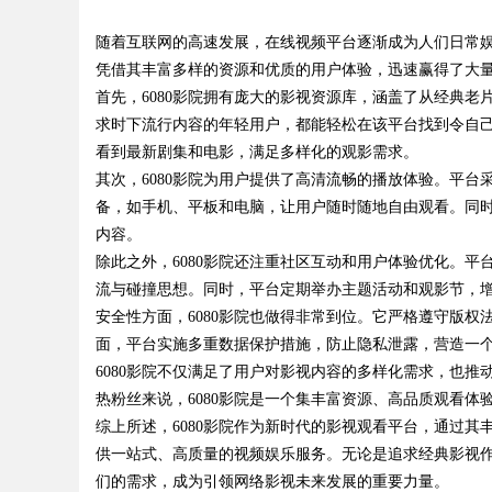
随着互联网的高速发展，在线视频平台逐渐成为人们日常娱
的眉眼唇，才是你整张脸
凭借其丰富多样的资源和优质的用户体验，迅速赢得了大
笔！淡颜系女生的气质加
首先，6080影院拥有庞大的影视资源库，涵盖了从经典
求时下流行内容的年轻用户，都能轻松在该平台找到令自己
看到最新剧集和电影，满足多样化的观影需求。
uz
其次，6080影院为用户提供了高清流畅的播放体验。平
备，如手机、平板和电脑，让用户随时随地自由观看。同
内容。
除此之外，6080影院还注重社区互动和用户体验优化。
流与碰撞思想。同时，平台定期举办主题活动和观影节，
安全性方面，6080影院也做得非常到位。它严格遵守版
面，平台实施多重数据保护措施，防止隐私泄露，营造一
6080影院不仅满足了用户对影视内容的多样化需求，也
!
热粉丝来说，6080影院是一个集丰富资源、高品质观看体
综上所述，6080影院作为新时代的影视观看平台，通过
供一站式、高质量的视频娱乐服务。无论是追求经典影视作
们的需求，成为引领网络影视未来发展的重要力量。