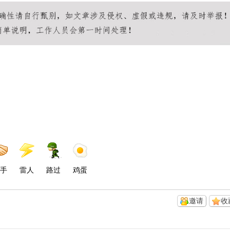
手
雷人
路过
鸡蛋
邀请
收