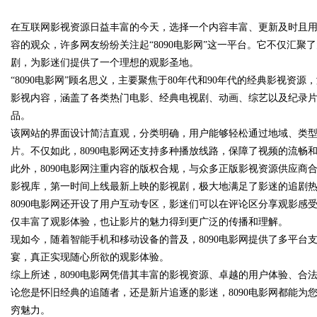
在互联网影视资源日益丰富的今天，选择一个内容丰富、更新及时且
中的重要作用与应用
容的观众，许多网友纷纷关注起“8090电影网”这一平台。它不仅汇
剧，为影迷们提供了一个理想的观影圣地。
“8090电影网”顾名思义，主要聚焦于80年代和90年代的经典影视
影视内容，涵盖了各类热门电影、经典电视剧、动画、综艺以及纪录
uz
品。
该网站的界面设计简洁直观，分类明确，用户能够轻松通过地域、类
片。不仅如此，8090电影网还支持多种播放线路，保障了视频的流畅
此外，8090电影网注重内容的版权合规，与众多正版影视资源供应
影视库，第一时间上线最新上映的影视剧，极大地满足了影迷的追剧
8090电影网还开设了用户互动专区，影迷们可以在评论区分享观影
仅丰富了观影体验，也让影片的魅力得到更广泛的传播和理解。
现如今，随着智能手机和移动设备的普及，8090电影网提供了多平
!
宴，真正实现随心所欲的观影体验。
综上所述，8090电影网凭借其丰富的影视资源、卓越的用户体验、
论您是怀旧经典的追随者，还是新片追逐的影迷，8090电影网都能
穷魅力。