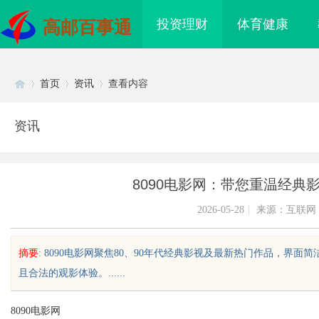
投资理财
体育健康
高邮百事通
首页
资讯
查看内容
资讯
Di
›
›
›
8090电影网：带您重温经典
2026-05-28
|
来源：互联网
摘要
: 8090电影网聚焦80、90年代经典影视及最新热门作品，
且合法的观影体验。......
sc
8090电影网
带厂专业生产，高品质
全面解析招标采购网在现代采购