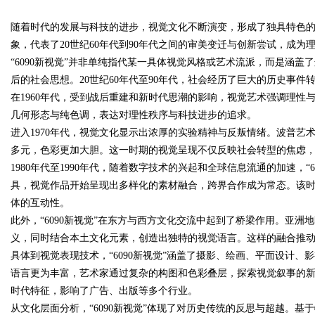
随着时代的发展与科技的进步，视觉文化不断演变，形成了独具特色的时
发体系全解析
象，代表了20世纪60年代到90年代之间的审美变迁与创新尝试，成
“6090新视觉”并非单纯指代某一具体视觉风格或艺术流派，而是涵
后的社会思想。20世纪60年代至90年代，社会经历了巨大的历史事
在1960年代，受到战后重建和新时代思潮的影响，视觉艺术强调理
uz
几何形态与纯色调，表达对理性秩序与科技进步的追求。
进入1970年代，视觉文化显示出浓厚的实验精神与反叛情绪。波普
多元，色彩更加大胆。这一时期的视觉呈现不仅反映社会转型的焦虑
1980年代至1990年代，随着数字技术的兴起和全球信息流通的加速，
具，视觉作品开始呈现出多样化的素材融合，跨界合作成为常态。该
体的互动性。
此外，“6090新视觉”在东方与西方文化交流中起到了桥梁作用。亚
义，同时结合本土文化元素，创造出独特的视觉语言。这样的融合推
!
具体到视觉表现技术，“6090新视觉”涵盖了摄影、绘画、平面设计
语言更为丰富，艺术家通过复杂的构图和色彩叠层，探索视觉叙事的
时代特征，影响了广告、出版等多个行业。
从文化层面分析，“6090新视觉”体现了对历史传统的反思与超越。