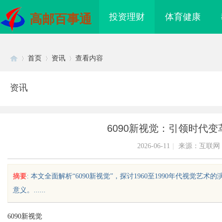
投资理财
体育健康
高邮百事通
首页
资讯
查看内容
资讯
Di
›
›
›
6090新视觉：引领时代
2026-06-11
|
来源：互联网
摘要
: 本文全面解析“6090新视觉”，探讨1960至1990年代视
意义。......
sc
6090新视觉
汉配眼镜 上海配眼镜
贝净 AC 国际医疗