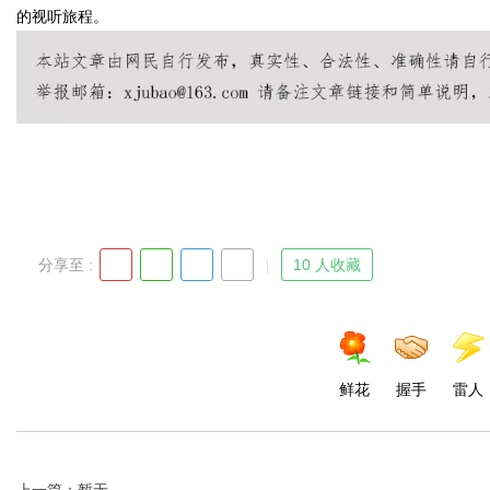
的视听旅程。
Bo
分享至 :
10 人收藏
ar
鲜花
握手
雷人