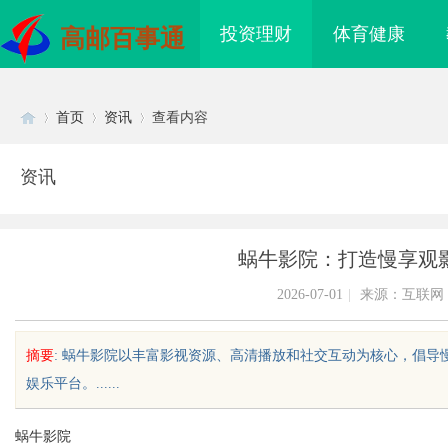
投资理财
体育健康
高邮百事通
首页
资讯
查看内容
资讯
Di
›
›
›
蜗牛影院：打造慢享观
2026-07-01
|
来源：互联网
摘要
: 蜗牛影院以丰富影视资源、高清播放和社交互动为核心，倡
娱乐平台。......
sc
蜗牛影院
采购网在现代采购管理
深入探讨工业铝型材厂家在现代