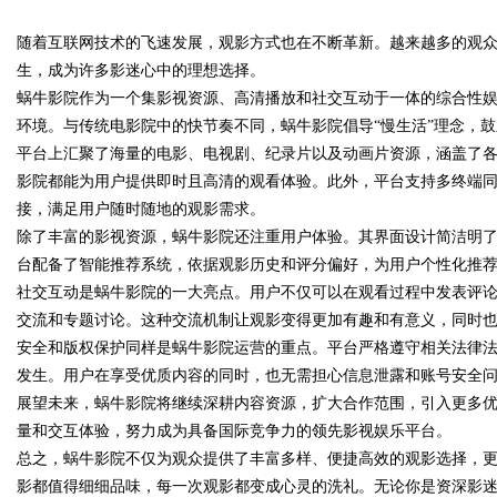
与应用
随着互联网技术的飞速发展，观影方式也在不断革新。越来越多的观
业中的重要角色与发展趋势
生，成为许多影迷心中的理想选择。
蜗牛影院作为一个集影视资源、高清播放和社交互动于一体的综合性
环境。与传统电影院中的快节奏不同，蜗牛影院倡导“慢生活”理念，
平台上汇聚了海量的电影、电视剧、纪录片以及动画片资源，涵盖了
uz
影院都能为用户提供即时且高清的观看体验。此外，平台支持多终端
接，满足用户随时随地的观影需求。
除了丰富的影视资源，蜗牛影院还注重用户体验。其界面设计简洁明
台配备了智能推荐系统，依据观影历史和评分偏好，为用户个性化推
社交互动是蜗牛影院的一大亮点。用户不仅可以在观看过程中发表评
交流和专题讨论。这种交流机制让观影变得更加有趣和有意义，同时
安全和版权保护同样是蜗牛影院运营的重点。平台严格遵守相关法律
发生。用户在享受优质内容的同时，也无需担心信息泄露和账号安全
!
展望未来，蜗牛影院将继续深耕内容资源，扩大合作范围，引入更多
量和交互体验，努力成为具备国际竞争力的领先影视娱乐平台。
总之，蜗牛影院不仅为观众提供了丰富多样、便捷高效的观影选择，
影都值得细细品味，每一次观影都变成心灵的洗礼。无论你是资深影