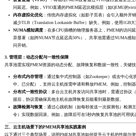
问延迟。例如，VFIO直通的PMEM延迟比模拟层（如QEMU的virti
内存虚拟化优化
：传统内存虚拟化（如影子页表）会引入额外开销，
减少TLB（Translation Lookaside Buffer）缺失。例如，使
NUMA感知调度
：在多CPU插槽的物理服务器上，PMEM的访问延迟可能因N
异显著（如跨NUMA节点延迟高50%）。共享池需通过NUMA感
问开销。
3. 管理层：动态分配与一致性保障
共享池需实现PMEM资源的动态分配、故障恢复和数据一致性，关键
分布式内存管理
：通过集中式控制器（如Zookeeper）或去中心化
中、已分配），支持云主机按需申请和释放PMEM。例如，控制器
分布式一致性协议
：多台云主机并发访问共享池时，需通过协议（如P
据后，协议需确保其他主机在故障恢复后能看到最新数据。
故障检测与恢复
：通过心跳机制（如每秒发送一次探测包）检测主机故障
令）实现数据回滚。例如，故障后可在5秒内恢复共享池的可用状
三、云主机场景下的PMEM共享池实践案例
以下通过三个典型场景，说明PMEM共享池如何提升云主机的性能与