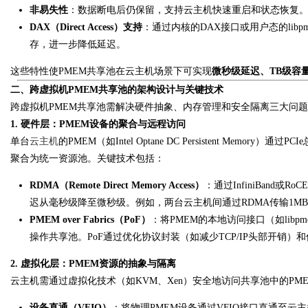
非易失性
：数据断电后仍保留，支持云主机快速重启和状态恢复
DAX（Direct Access）支持
：通过内核的DAX接口或用户态的lib
d
存，进一步降低延迟。
这些特性使PMEM共享池在云主机场景下可实现
微秒级延迟、TB级容
二、跨虚拟机PMEM共享池的架构设计与关键技术
跨虚拟机PMEM共享池需解决硬件抽象、内存管理和安全隔离三大问
1. 硬件层：PMEM设备的聚合与远程访问
单台
云主机
的PMEM（如Intel Optane DC Persistent Me
聚合为统一资源池。关键技术包括：
RDMA（Remote Direct Memory Access）
：通过InfiniBand
迟从毫秒级降至微秒级。例如，两台云主机间通过RDMA传输1MB
PMEM over Fabrics（PoF）
：将PMEM的本地访问接口（如lib
操作共享池。PoF通过优化协议封装（如减少TCP/IP头部开销
2. 虚拟化层：PMEM资源的抽象与隔离
云主机需通过虚拟化技术（如KVM、Xen）安全地访问共享池中的P
设备直通（VFIO）
：将物理PMEM设备通过VFIO接口直通至云主机