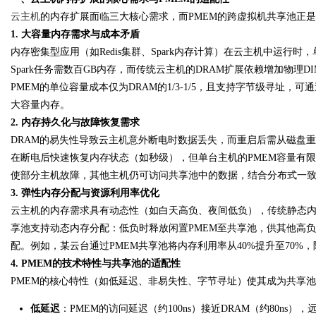
云主机
的内存扩展面临三大核心需求，而PMEM的跨虚拟机共享池正
1. 大容量内存需求与成本矛盾
内存密集型应用（如Redis集群、Spark内存计算）在云主机中运行
Spark任务需数百GB内存，而传统云主机的DRAM扩展依赖增加物理D
Bo
PMEM的单位容量成本仅为DRAM的1/3-1/5，且支持字节级寻址
大容量内存。
2. 内存持久化与故障恢复需求
DRAM的易失性导致云主机意外断电时数据丢失，而重启后需从磁盘重
在断电后快速恢复内存状态（如秒级），但单台主机的PMEM容量有限
使部分主机故障，其他主机仍可访问共享池中的数据，结合分布式一致性
3. 弹性内存分配与资源利用率优化
云主机的内存需求具有动态性（如白天高负、夜间低负），传统静态内存分
ar
享池支持动态内存分配：低负时释放闲置PMEM至共享池，供其他高负
配。例如，某云台通过PMEM共享池将内存利用率从40%提升至70%，
4. PMEM的技术特性与共享池的适配性
PMEM的核心特性（如低延迟、非易失性、字节寻址）使其成为共享
低延迟
：PMEM的访问延迟（约100ns）接近DRAM（约80ns）