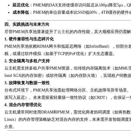
延迟优化
：PMEM的DAX支持使缓存访问延迟从100μs降至5μs，
成本降低
：PMEM的单位容量成本比SSD低60%，4TB缓存的硬
四、实践挑战与未来方向
尽管PMEM共享池显著提升了
云主机
的内存性能，其大规模应用仍需解
1. 硬件兼容性与生态碎片化
PMEM共享池依赖RDMA网卡和低延迟网络（如InfiniBand），
栈，或通过软件模拟（如基于TCP的PoF优化）扩大生态覆盖。
2. 安全隔离与多租户支持
云主机需支持多租户共享PMEM资源，但传统内存隔离技术（如MMU
Intel SGX的内存加密）或软件隔离（如内存防火墙），实现租户间
3. 故障恢复与数据一致性
分布式环境下，PMEM共享池需处理网络分区、主机故障等异常场景。
派写入延迟）。未来需探索轻量级一致性协议（如CRDT），在保证
4. 混合内存管理优化
云主机通常同时使用DRAM和PMEM，需优化两者协同调度（如将热数
Linux）的内存管理策略缺乏对混合内存的支持，未来需开发智能调
介质。