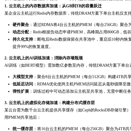
1. 云主机上的内存数据库加速：从GB到TB的容量跃迁
某企业云主机运行Redis内存数据库，传统DRAM方案下单台主机仅支
硬件聚合
：通过RDMA将4台云主机的PMEM（每台256GB）聚合
动态分配
：Redis根据负动态申请PMEM，高峰期占用800GB，低
持久化支持
：断电后Redis数据保留在共享池中，重启后10秒内
提升99%的恢复速度。
2. 云主机上的AI训练加速：消除内存墙瓶颈
AI训练（如BERT模型）需加数亿参数至内存，传统DRAM方案下单
大模型支持
：聚合8台云主机的PMEM（每台512GB）构建4TB
低延迟访问
：RDMA优化使跨主机PMEM访问延迟从毫秒级降至微
弹性扩展
：训练过程中可动态添加云主机至共享池，无需中断任务，
3. 云主机上的虚拟化存储加速：构建分布式缓存层
某云台需为数千台云主机提供共享缓存（如Ceph的RocksDB存储引擎
用PMEM共享池后：
统一缓存层
：将16台云主机的PMEM（每台256GB）聚合为4T