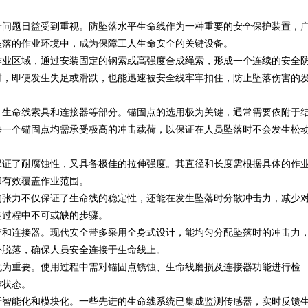
全问题日益受到重视。防坠落水平生命线作为一种重要的安全保护装置，
发展趋势
坠落的作业环境中，成为保障工人生命安全的关键设备。
作业区域，通过安装固定的钢索或高强度合成绳索，形成一个连续的安全
时，即便发生失足或滑跌，也能迅速被安全线牢牢扣住，防止坠落伤害的
、生命线索具和连接器等部分。锚固点的选用极为关键，通常需要依附于
每一个锚固点均需承受极高的冲击载荷，以保证在人员坠落时不会发生松
保证了耐腐蚀性，又具备极佳的拉伸强度。其直径和长度需根据具体的作
和有效覆盖作业范围。
的张力不仅保证了生命线的稳定性，还能在发生坠落时分散冲击力，减少
装过程中不可或缺的步骤。
带和连接器。现代安全带多采用全身式设计，能均匀分配坠落时的冲击力
外脱落，确保人员安全连接于生命线上。
尤为重要。使用过程中需对锚固点锈蚀、生命线磨损及连接器功能进行检
作状态。
于智能化和模块化。一些先进的生命线系统已集成监测传感器，实时反馈