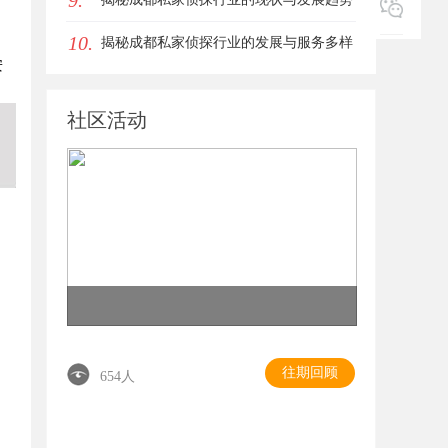
9.
10.
，
揭秘成都私家侦探行业的发展与服务多样
安
性解析
社区活动
往期回顾
654人