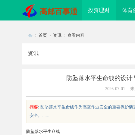
投资理财
体育
高邮百事通
首页
资讯
查看内容
资讯
Di
›
›
›
防坠落水平生命线的设计
2026-07-01
|
来
摘要
: 防坠落水平生命线作为高空作业安全的重要保护
安全。......
sc
防坠落水平生命线
海必看：知识产权律师是你避开跨
武汉配眼镜 上海配眼