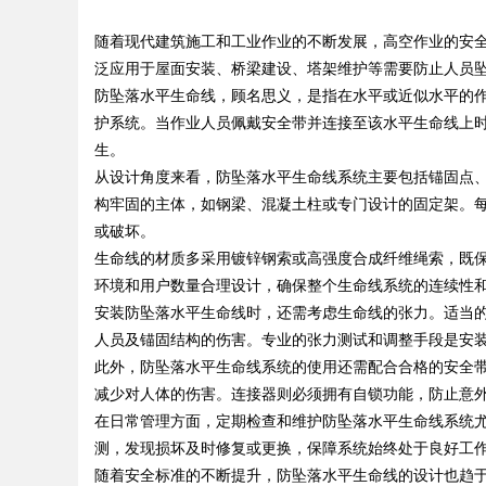
雷区的安全垫
随着现代建筑施工和工业作业的不断发展，高空作业的安
泛应用于屋面安装、桥梁建设、塔架维护等需要防止人员
防坠落水平生命线，顾名思义，是指在水平或近似水平的
护系统。当作业人员佩戴安全带并连接至该水平生命线上
生。
uz
从设计角度来看，防坠落水平生命线系统主要包括锚固点
构牢固的主体，如钢梁、混凝土柱或专门设计的固定架。
或破坏。
生命线的材质多采用镀锌钢索或高强度合成纤维绳索，既
环境和用户数量合理设计，确保整个生命线系统的连续性
安装防坠落水平生命线时，还需考虑生命线的张力。适当
人员及锚固结构的伤害。专业的张力测试和调整手段是安
此外，防坠落水平生命线系统的使用还需配合合格的安全
!
减少对人体的伤害。连接器则必须拥有自锁功能，防止意
在日常管理方面，定期检查和维护防坠落水平生命线系统
测，发现损坏及时修复或更换，保障系统始终处于良好工
随着安全标准的不断提升，防坠落水平生命线的设计也趋