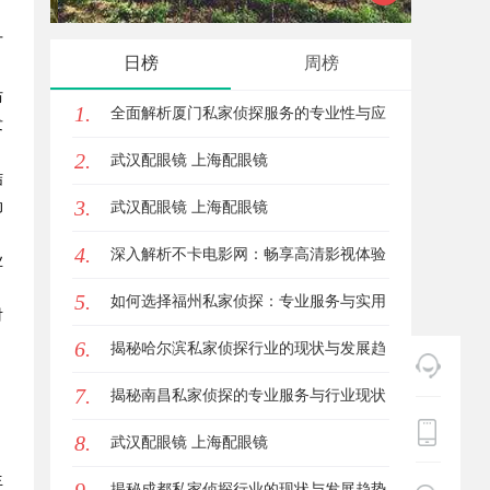
广
全解析
展与应
日榜
周榜
防
1.
全面解析厦门私家侦探服务的专业性与应
发
2.
用场景
武汉配眼镜 上海配眼镜
结
3.
动
武汉配眼镜 上海配眼镜
4.
深入解析不卡电影网：畅享高清影视体验
业
5.
的最佳选择
如何选择福州私家侦探：专业服务与实用
对
6.
指南详解
揭秘哈尔滨私家侦探行业的现状与发展趋
，
7.
势
揭秘南昌私家侦探的专业服务与行业现状
8.
全面解析
武汉配眼镜 上海配眼镜
生
揭秘成都私家侦探行业的现状与发展趋势