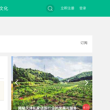
文化
立即注册
登录
搜
订阅
索
4
/10
揭秘天津私家侦探行业的发展与服务
深入剖