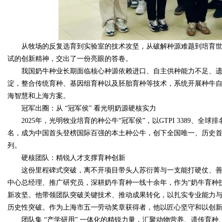
d
从牧场的反复选育到实验室的技术攻坚，从破解种源难题到培育
试的创新精神，交出了一份亮眼的答卷。
我国奶牛种业长期面临核心种源依赖进口、自主供种能力不足、遗
淀，整合传统育种、基因组育种以及胚胎育种等技术，系统开展种牛
海智慧和上海方案。
冠军出圈：从 “冠军侯” 看光明奶源硬核实力
2025年，光明牧业培育的种公牛“冠军侯”，以GTPI 3389、全球排名第
名，成为中国首头登榜国际百强的本土种公牛，创下全国唯一、历史
列。
硬核团队：精锐人才支撑育种创新
这份里程碑式突破，离不开项目带头人苏衍菁与一支能打硬仗、
中心总经理、推广研究员，深耕奶牛育种一线十余年，作为“奶牛育种
新攻坚。他带领团队突破关键技术、推动成果转化，以扎实专业能力
历史性突破。作为上海市五一劳动奖章获得者，他以匠心坚守和以创
团队集 “产学研用” 一体化的精锐力量，汇聚动物营养、遗传育