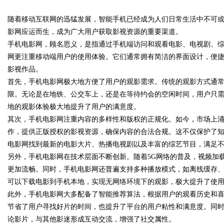
随着移动互联网的迅猛发展，智能手机已经成为人们日常生活中不可
发体系全解析
影网应运而生，成为广大用户获取影视资源的重要渠道。
手机电影网，顾名思义，是指通过手机端访问和观看电影、电视剧、
网更注重移动端用户的使用体验。它们通常拥有简洁的界面设计，便
影视作品。
uz
首先，手机电影网极大地方便了用户的观影需求。传统的观影方式通
限。无论是在地铁、公交车上，还是在等待约会的空闲时间，用户只
地的观影体验极大地提升了用户的满意度。
其次，手机电影网注重内容的多样性和版权的正规化。如今，市场上
作，提供正版授权的影视资源，确保内容的合法合规。这不仅保护了
电影网找到最新的电影大片、热播电视剧以及丰富的综艺节目，满足
另外，手机电影网在技术层面不断创新。随着5G网络的普及，视频加
更加流畅。同时，手机电影网还普遍支持多种播放模式，如离线缓存
!
可以下载电影到手机本地，实现无网络环境下的观影，极大提升了使
此外，手机电影网大多配备了智能推荐算法，根据用户的观看历史和
节省了用户寻找好片的时间，也提升了平台的用户粘性和满意度。同
论影片，与其他影迷形成互动交流，增强了社交属性。