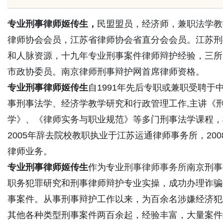
唇，才是你整张脸的点睛之
专业刑事律师姬传生，
民盟盟员，经济师，兼职法学教
律师协会会员，江苏省律师协会省直分会会员。江苏刑
颜系女生的气质加分项
和人脉资源，十九年专业刑事案件律师辩护经验，三所
市政协委员。南京律师刑事辩护网首席律师资格。
uz
专业刑事律师姬传生
自1991年先后专职或兼职受聘
事刑事法学、经济学教学研究和行政管理工作,主讲《
学》、《律师实务与职业规范》等多门刑事法学课程，桃
2005年辞去院校教职执业于江苏运通律师事务所，2
律师业务。
专业刑事律师姬传生
作为专业
刑事律师事务所
南京刑事
!
职务犯罪研究和刑事律师辩护专业实操，成功办理诈骗
事案件。从事刑事辩护工作以来，为百余名涉嫌经济犯
其他各种类型刑事案件两百余起，经验丰富，大量案件