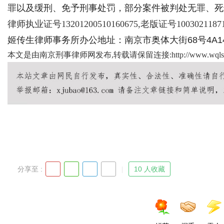
罪以及缓刑、免予刑事处罚，部分案件被判处无罪、死
律师执业证号13201200510160675,老版证号1003021187
姬传生律师事务所办公地址：南京市奥体大街68号4A14楼
Bo
本文是由南京刑事律师网发布,转载请保留连接:
http://www.wqls
ar
分享至 :
10 人收藏