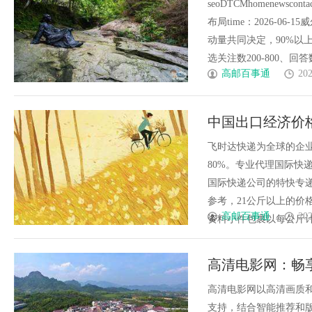
seoDTCMhomenewsc
布局time：2026-0
动量共同决定，90%以
选关注数200-800、回答数
高邮百事通
202
中国出口经济价
递代理FedEx联
飞时达快递为全球的企
80%。专业代理国际快递
陆路业务
国际快递公司的特快专递
参考，21公斤以上的价
高邮百事通
202
资料小件包裹以每公斤计算价格首
高清电影网：畅
高清电影网以高清画质
支持，结合智能推荐和版权