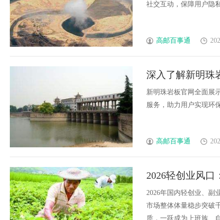
社交互动，保障用户隐私，
高邮百事通
202
深入了解新明珠
新明珠岩板官网全面展
服务，助力用户实现环保美
高邮百事通
202
2026轻创业风
品牌排行、避坑
2026年国内轻创业、
市场整体体量稳步突破
质，一跃成为上班族、