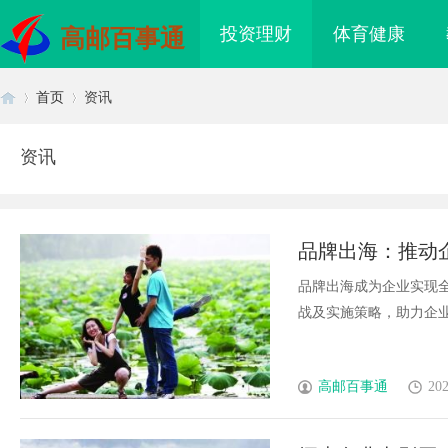
投资理财
体育健康
高邮百事通
首页
资讯
资讯
首
›
›
品牌出海：推动
品牌出海成为企业实现
战及实施策略，助力企业拓展
页
高邮百事通
202
铝型材厂家在现代制造
买高品质漂亮衣服，去南油大仓