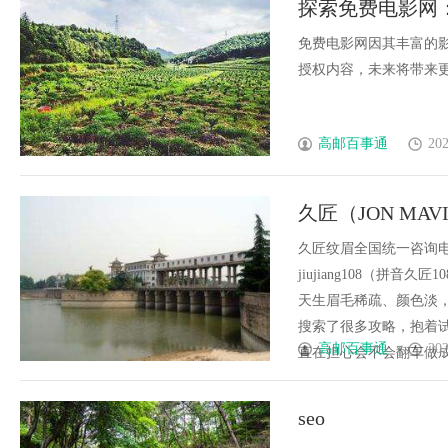
探索免费电影网
色与发展趋势
择
免费电影网因其丰富的
授权内容，未来将带来更安
高邮百事通
202
久匠（JON M
纹唇预约I美瞳线
久匠纹眉全国统一咨询电话
jiujiang108（拼
天生眉毛稀疏、颜色淡
搜索了很多攻略，抱着
高邮百事通
202
直在担心会不会翻车做成模板
seo