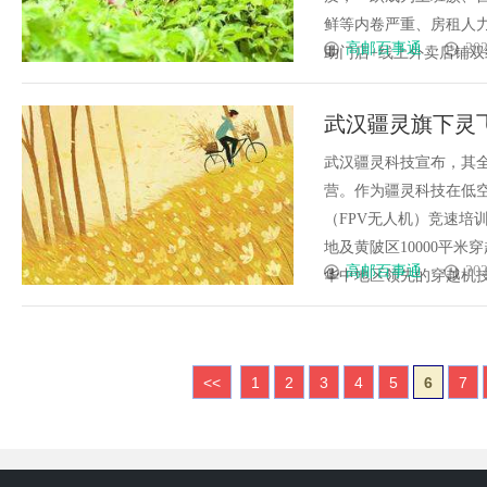
鲜等内卷严重、房租人
高邮百事通
202
助门店+线上外卖店铺双线
武汉疆灵旗下灵
青少年越机无人机
武汉疆灵科技宣布，其
营。作为疆灵科技在低
排名首位
（FPV无人机）竞速培
地及黄陂区10000平
高邮百事通
202
华中地区领先的穿越机技能培
<<
1
2
3
4
5
6
7