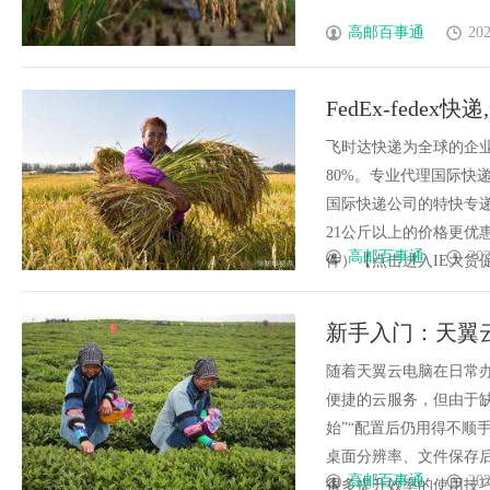
高邮百事通
202
FedEx-fedex
递中国出口价格
飞时达快递为全球的企
80%。专业代理国际快递
国际快递公司的特快专递
21公斤以上的价格更优惠
高邮百事通
202
件）【点击进入IE大货促销价格
新手入门：天翼
随着天翼云电脑在日常
便捷的云服务，但由于
始”“配置后仍用得不顺
桌面分辨率、文件保存
高邮百事通
202
很多提升效率的使用技