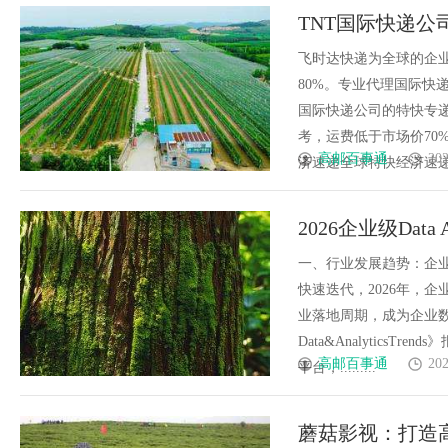
TNT国际快递公
流TNT大货促销价
飞时达快递为全球的企
80%。专业代理国际快递
国际快递公司的特快专递
考，运费低于市场价70
高邮百事通
202
济速递全球特快经济速递全球
2026企业级Da
产品整理
一、行业发展趋势：企业级
快速迭代，2026年，企
业落地周期，成为企业数字
Data&AnalyticsTr
高邮百事通
202
平台，.........
蘑菇影视：打造