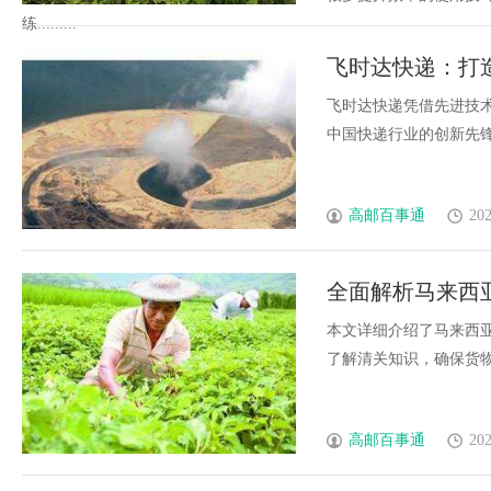
练.........
飞时达快递：打
飞时达快递凭借先进技
中国快递行业的创新先锋，
高邮百事通
202
全面解析马来西
畅通关
本文详细介绍了马来西
了解清关知识，确保货物顺
高邮百事通
202