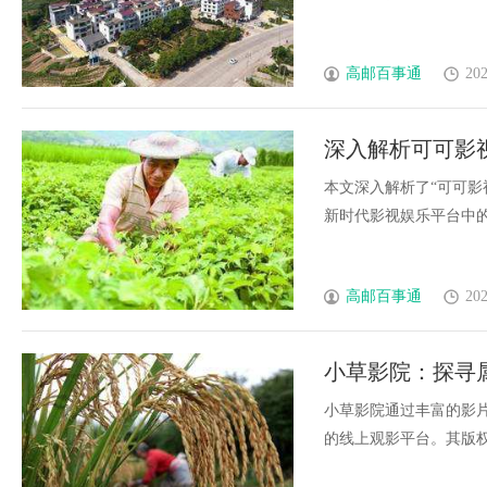
高邮百事通
202
深入解析可可影
望
本文深入解析了“可可影
新时代影视娱乐平台中的重
高邮百事通
202
小草影院：探寻
小草影院通过丰富的影
的线上观影平台。其版权合