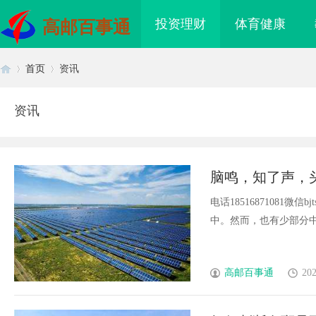
投资理财
体育健康
高邮百事通
首页
资讯
资讯
首
›
›
脑鸣，知了声，
电话18516871081
中。然而，也有少部分中年人
页
高邮百事通
202
招投标公共服务平台的
商标转让：附带原创设计，提升