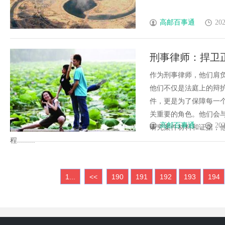
高邮百事通
202
刑事律师：捍卫
作为刑事律师，他们肩
他们不仅是法庭上的辩
件，更是为了保障每一
关重要的角色。他们会
高邮百事通
202
研究案件材料和证据，
程.........
1...
<<
190
191
192
193
194