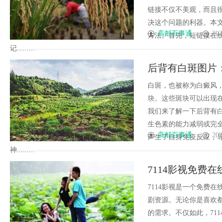
链接不仅不美观，而且
决这个问题的利器。本
高邮百事通
202
方法。首先，短链接在
记.........
后背有白斑图片
白斑，也被称为白癜风
块。这些斑块可以出现
我们来了解一下后背有
生色素的能力减弱或完
高邮百事通
202
产生了自身免疫反应，
神.........
7114影视免费
7114影视是一个免费
剧资源。无论你是喜欢都
的需求。不仅如此，71