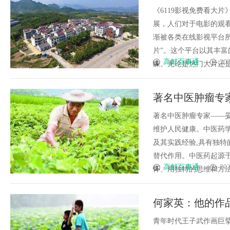
《6119影视免费看大
展，人们对于电影的观
渐被各类在线影视平台所
片”。这个平台以其丰
高邮百事通
202
睐。无论是热门大片还是经
著名中医肿瘤专
著名中医肿瘤专家——
维护人民健康。中医药
及其实践经验,具有独特
替代作用。中医药起源于
高邮百事通
202
怀、用独特的思维和方法解
何家英：他的作
青年时代王子武作画巨擘