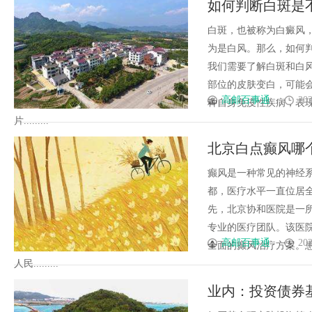
如何判断白斑是
辨识度
白斑，也被称为白癜风
为是白风。那么，如何
我们需要了解白斑和白
部位的皮肤变白，可能
高邮百事通
202
种自身免疫性疾病，表
片.........
北京白点癫风哪
癫风是一种常见的神经
都，医疗水平一直位居
先，北京协和医院是一
专业的医疗团队。该医
高邮百事通
202
全面的癫风治疗方案。
人民.........
业内：投资债券