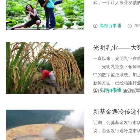
武，一个让人振聋发聩的名字
高邮百事通
202
光明乳业——大
一直以来，光明乳业在领
——光明乳业旗下领鲜
中的数字监控系统。加
新鲜方面，已经领跑行业
高邮百事通
202
达18.4万平米。通过数字
新基金遇冷传递
近期，公募基金发行市场
说，基金发行遇冷是市场见..