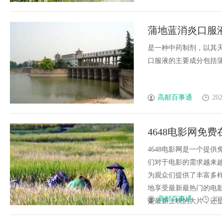
蒲地蓝消炎口服
是一种中药制剂，以其
口服液的主要成分包括蒲公英
高邮百事通
202
4648电影网免
4648电影网是一个提
们对于电影的需求越来越
为观众们提供了丰富多
地享受最新最热门的电影
高邮百事通
202
是最新上映的大片，还是经