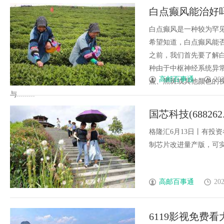
白点癫风能治好
白点癫风是一种较为罕
希望知道，白点癫风能
之前，我们首先要了解
种由于中枢神经系统异
高邮百事通
202
点、黑斑或其他颜色的
与.........
国芯科技(6882
版的成功研发和
格隆汇6月13日丨有投资者
制芯片改进量产版，可实现同
替代
高邮百事通
202
6119影视免费看