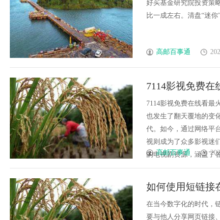
市
好买基金研究院投资策略
比一成左右。清盘“迷你”...
高邮百事通
202
7114影视免费
7114影视免费在线看
也发生了翻天覆地的变
代。如今，通过网络平台
视则成为了众多影视迷们
高邮百事通
202
的电视剧资源，涵盖了各个
如何使用短链接
在当今数字化的时代，
要与他人分享网页链接