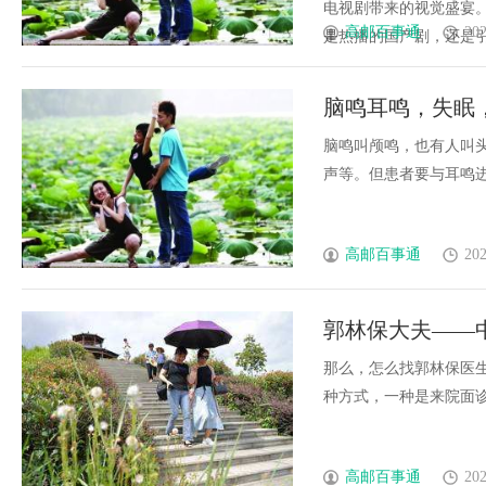
电视剧带来的视觉盛宴。
高邮百事通
202
是热播的国产剧，还是引起
脑鸣耳鸣，失眠
脑鸣叫颅鸣，也有人叫
声等。但患者要与耳鸣进行区
高邮百事通
202
郭林保大夫——
那么，怎么找郭林保医
种方式，一种是来院面诊，一
高邮百事通
202