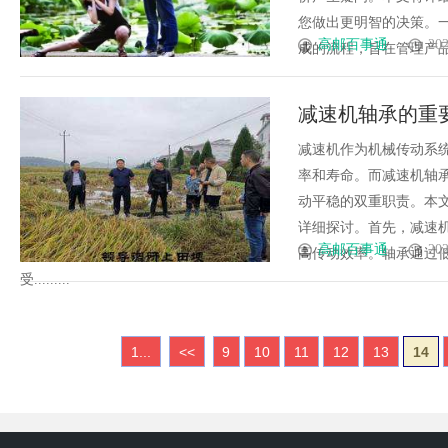
您做出更明智的决策。一
高邮百事通
202
成的流程，旨在管理产品从概
减速机轴承的重
减速机作为机械传动系
率和寿命。而减速机轴
动平稳的双重职责。本
详细探讨。首先，减速
高邮百事通
202
高传动效率。轴承通过
受.........
1...
<<
9
10
11
12
13
14