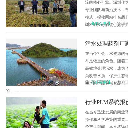
流的核心引擎。深圳作为
专业团队与前沿技术，帮
模式，揭秘网站排名飙
高邮百事通
202
圳SEO公司的核心竞争力解
污水处理药剂厂
在当今社会，水资源的
举足轻重的角色。随着
高效地处理污水，成为
为改善水质、保护生态
高邮百事通
202
生产的产品包括絮凝剂
的.........
行业PLM系统
在当今迅速发展的商业
操作和科学决策的重要
价产生疑问。本文将详