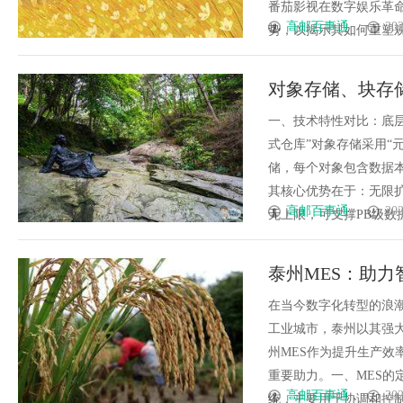
番茄影视在数字娱乐革
高邮百事通
202
势，以揭示其如何重塑观影
对象存储、块存
一、技术特性对比：底层
式仓库”对象存储采用“
储，每个对象包含数据
其核心优势在于：无限
高邮百事通
202
无上限，可支撑PB级数据存
泰州MES：助
在当今数字化转型的浪
工业城市，泰州以其强
州MES作为提升生产
重要助力。一、MES的
高邮百事通
202
统，主要用于协调和控制生