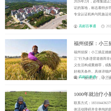
2026年2月，必维集团
证的落地，标志着特步
专业认证机构与民族运动品
高邮百事通
202
福州侦探：小三
福州侦探：小三插足婚
三”行为多违背道德而非
义生活构成重婚罪，或配
好相关条件。具体详细
高邮百事通
202
吗？一般情况下，小三插足
1000年就治疗
联系方式：1831044
体活动障碍并非单纯的