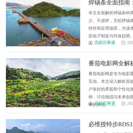
焊锡条全面指南：
发体系全解析
少不虚焊，无铅
本文全面解析焊锡条种类
少、不虚焊，无铅焊锡
特性和应用场景，为读
应电子制造与环保趋势。...
高邮百事通
202
番茄电影网全解
番茄电影网是专为电影
互动。本文深入解析其
户友好的界面和个性化
例，讨论挑战与未来创
高邮百事通
202
中的角色。......
必维授特步RDS