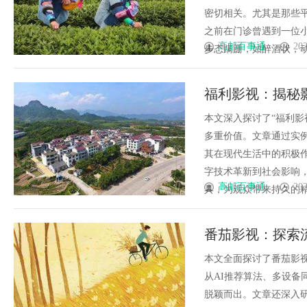
密切相关。尤其是那些
之前在门诊曾遇到一位
高邮百事通
202
步态蹒跚，如醉酒状，动作
福利影视：揭秘
重盛宴
本文深入探讨了“福利影
多重价值。文章通过实
其在现代生活中的积极
字技术革新到社会影响
高邮百事通
202
具，为观众带来持久的精神与
番茄影视：探索
本文全面探讨了番茄影
从AI推荐算法、多设
脱颖而出。文章还深入