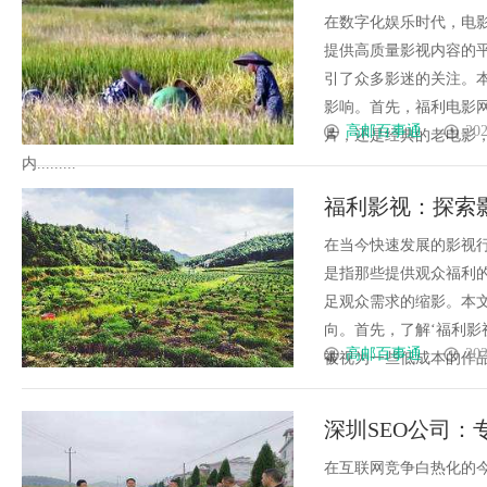
在数字化娱乐时代，电
提供高质量影视内容的
引了众多影迷的关注。
影响。首先，福利电影
高邮百事通
202
片，还是经典的老电影
内.........
福利影视：探索
在当今快速发展的影视行
是指那些提供观众福利
足观众需求的缩影。本
向。首先，了解‘福利影
高邮百事通
202
被视为一些低成本的作品，
深圳SEO公司
在互联网竞争白热化的今