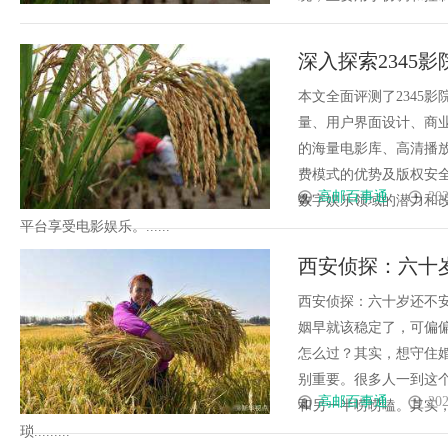
深入探索2345
评测报告
本文全面评测了2345
量、用户界面设计、商
的海量电影库、高清播
费模式的优势及版权安全
高邮百事通
202
数字娱乐领域的潜力和
平台享受电影娱乐。......
西安侦探：六十
西安侦探：六十岁还不
姻早就该稳定了，可偏
怎么过？其实，想守住
别重要。很多人一到这
高邮百事通
202
和另一半唠唠嗑。其实
琐.........