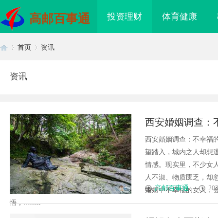
投资理财
体育健康
高邮百事通
首页
资讯
资讯
首
›
›
西安婚姻调查：
西安婚姻调查：不幸福
望踏入，城内之人却想
情感。现实里，不少女
人不淑、物质匮乏，却
页
高邮百事通
202
婚姻中不幸福的女人，
悟，.........
新视听体验引领未来娱
贝净 AC 国际医疗实验室，标准