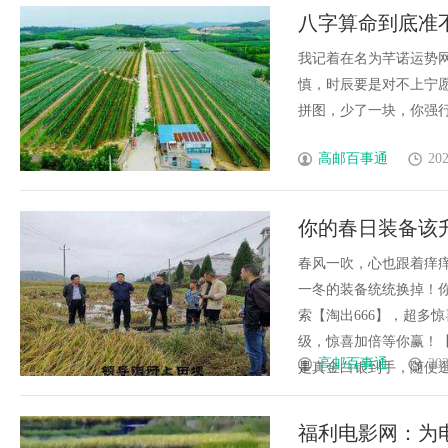
八字算命到底准
我记着在名为芊诺运势
慎，时辰要是对不上宁
拼图，少了一块，你强行塞
高邮百事通
202
你的春日装备该
在派送中
春风一吹，心也跟着痒
一冬的装备统统换掉！
索【淘出666】，超多
级，惊喜加倍等你赢！【
高邮百事通
202
是真金白银到手，随便逛，
福利电影网：为