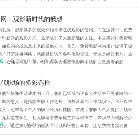
影网：观影新时代的畅想
的发展，越来越多的观众开始寻求在线观影的便利。而在这其中，免费
一种新兴的观影方式，逐渐吸引了大量影迷的关注。本文将探讨免费电
、面临的挑战以及未来的发展方向。首先，免费电影网为用户提供了极
用户只需连接网络，就能轻松访问各种电影资源。无论是经典老片、热
通
2025-11-24
450
10
是小众独立电影，用户都能在各大免费电影网中找到自己想看的影
现代职场的多彩选择
奏的加快和生活成本的上升，兼职已经成为许多人生活中不可或缺的一
，顾名思义，是指除主职工作之外，另外从事的工作或职业。它不仅帮
收入，还丰富了个人的职业经历和技能。首先，兼职为个人提供了额外
。尤其是在学生、初入职场者或家庭主妇等群体中，兼职成为缓解经济
通
2025-11-24
450
10
途径。通过兼职赚取的收入，可以用于支付学费、生活费或者实现自