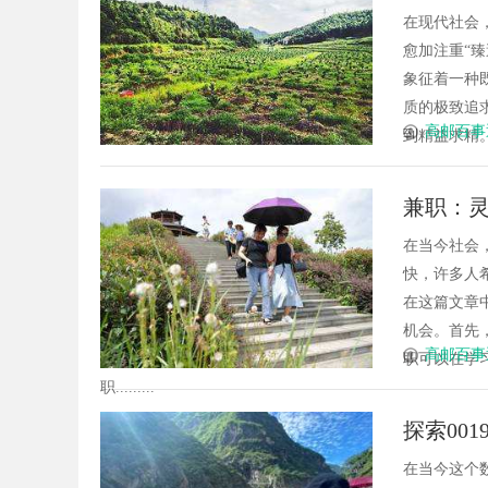
在现代社会
愈加注重“臻
象征着一种
质的极致追
高邮百事
到精益求精。
兼职：
在当今社会
快，许多人
在这篇文章
机会。首先
高邮百事
职可以在学
职.........
探索00
在当今这个