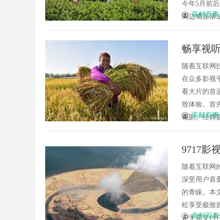
今年5月前
高邮百事
周边墙面落成
畅享视听
随着互联网
在众多影视
看大片的首
致体验。首
高邮百事
视剧、经典影
9717
随着互联网
深受用户喜
的青睐。本
松享受极致
高邮百事
户无需支付任