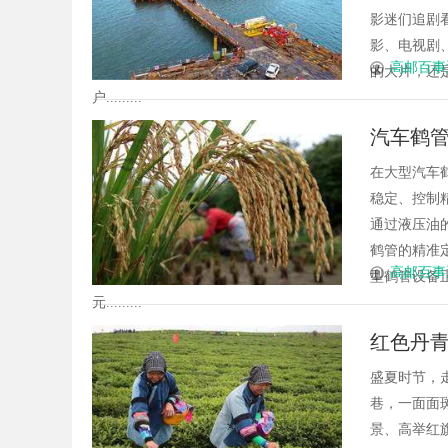
影迷们追剧
影、电视剧
高邮百事
的大片，还
户.........
汽车鹤
在大型汽车
稳定、控制
通过液压油
鹤管的精准
高邮百事
型鹤管设备
元.........
红色丹青
盛夏时节，
巷，一面面
景、高举红