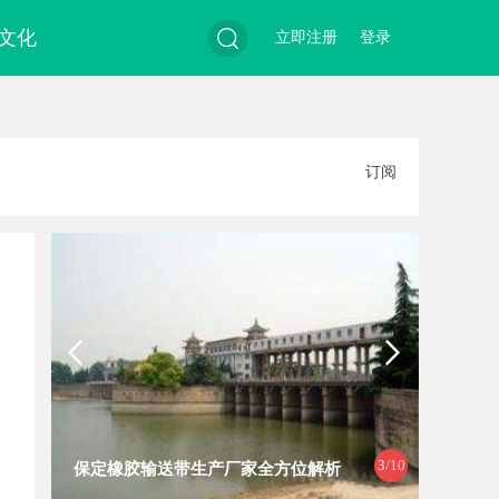
文化
立即注册
登录
搜
订阅
索
3
/10
保定橡胶输送带生产厂家全方位解析
保定尼