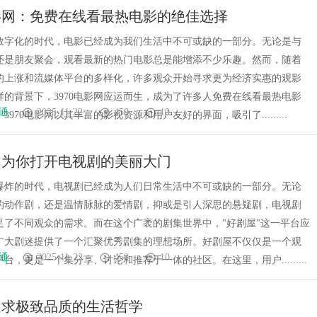
电影网：免费在线看最热电影的绝佳选择
数字化的时代，电影已经成为我们生活中不可或缺的一部分。无论是与
还是朋友聚会，观看最新的热门电影总是能增添不少乐趣。然而，随着
的上涨和流媒体平台的多样化，许多观众开始寻求更为经济实惠的观影
样的背景下，3970电影网应运而生，成为了许多人免费在线看最热电影
通
2025-11-22
450
10
3970电影网以其丰富的影视资源和用户友好的界面，吸引了.........
：为你打开电视剧的美丽大门
爆炸的时代，电视剧已经成为人们日常生活中不可或缺的一部分。无论
的动作剧，还是温情脉脉的爱情剧，抑或是引人深思的悬疑剧，电视剧
足了不同观众的需求。而在这个广袤的剧集世界中，"好剧屋"这一平台应
广大剧迷提供了一个汇聚优秀剧集的理想场所。好剧屋不仅仅是一个观
通
2025-11-22
450
10
台，更是一个集分享、讨论和推荐于一体的社区。在这里，用户.........
追求极致品质的生活哲学