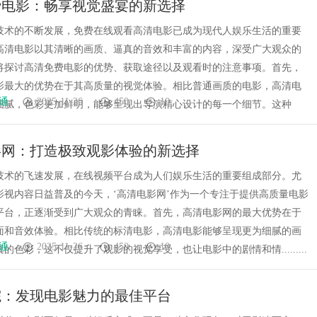
费电影：畅享视觉盛宴的新选择
发体系全解析
技术的不断发展，免费在线观看高清电影已成为现代人娱乐生活的重要
高清电影以其清晰的画质、逼真的音效和丰富的内容，深受广大观众的
将探讨高清免费电影的优势、获取途径以及观看时的注意事项。首先，
影最大的优势在于其高质量的视觉体验。相比普通画质的电影，高清电
通
2025-11-26
450
10
细腻，色彩更加鲜明，能够呈现出导演精心设计的每一个细节。这种
影网：打造极致观影体验的新选择
技术的飞速发展，在线视频平台成为人们娱乐生活的重要组成部分。尤
影视内容日益普及的今天，‘高清电影网’作为一个专注于提供高质量电影
平台，正逐渐受到广大观众的青睐。首先，高清电影网的最大优势在于
面和音效体验。相比传统的标清电影，高清电影能够呈现更为细腻的画
通
2025-11-26
450
10
的色彩，这不仅提升了观影的视觉享受，也让电影中的剧情和情.........
院：发现电影魅力的最佳平台