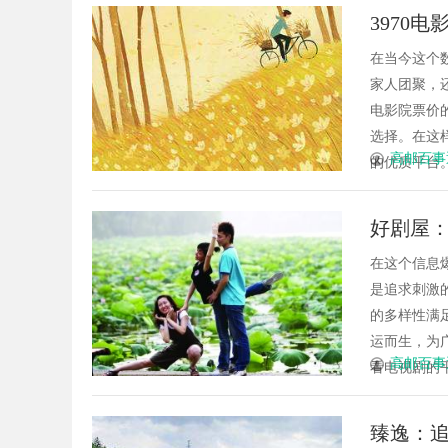
3970
在当今这个
家人团聚，
电影院票价
选择。在这
高邮百事
的优质平台。
好剧屋
在这个信息
是追求刺激
的多样性满
运而生，为
高邮百事
看电视剧的平
臻逸：