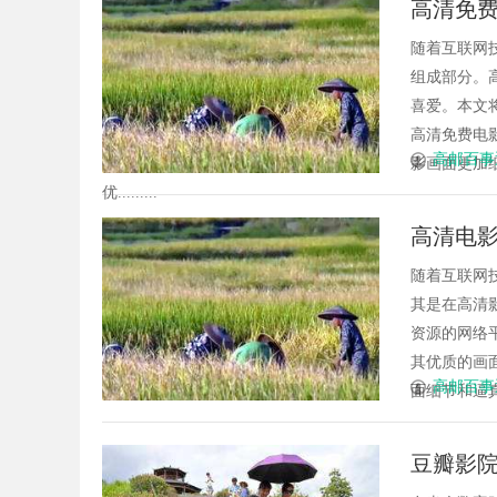
高清免
种途径与技巧
随着互联网
组成部分。
喜爱。本文
高清免费电
高邮百事
影画面更加
优.........
高清电
随着互联网
其是在高清
资源的网络
其优质的画
高邮百事
面细节和逼真
豆瓣影