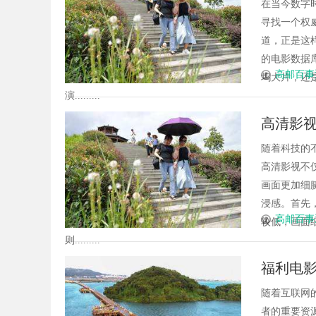
在当今数字
寻找一个权
道，正是这
的电影数据
高邮百事
坞大片，还
演.........
高清影
随着科技的
高清影视不
画面更加细
浸感。首先
高邮百事
较低，画面
则.........
福利电
随着互联网
者的重要资