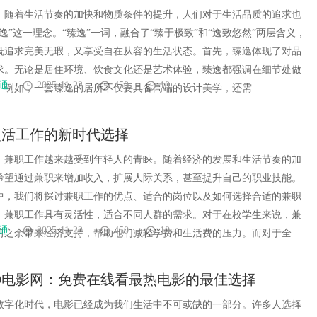
，随着生活节奏的加快和物质条件的提升，人们对于生活品质的追求也
逸”这一理念。“臻逸”一词，融合了“臻于极致”和“逸致悠然”两层含义，
既追求完美无瑕，又享受自在从容的生活状态。首先，臻逸体现了对品
求。无论是居住环境、饮食文化还是艺术体验，臻逸都强调在细节处做
通
2025-11-22
450
10
例如，一套臻逸的居所不仅要具备高端的设计美学，还需.........
灵活工作的新时代选择
，兼职工作越来越受到年轻人的青睐。随着经济的发展和生活节奏的加
希望通过兼职来增加收入，扩展人际关系，甚至提升自己的职业技能。
中，我们将探讨兼职工作的优点、适合的岗位以及如何选择合适的兼职
，兼职工作具有灵活性，适合不同人群的需求。对于在校学生来说，兼
通
2025-11-22
450
10
习之余带来经济支持，帮助他们减轻学费和生活费的压力。而对于全
19电影网：免费在线看最热电影的最佳选择
数字化时代，电影已经成为我们生活中不可或缺的一部分。许多人选择