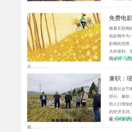
免费电
随着互联网
电影网作为
影网的优势
大的便利。
高邮百事
门新片，还
片。.........
兼职：
随着社会节
部分。兼职
助人们增加
的经济支持
高邮百事
压力的重要
我.........