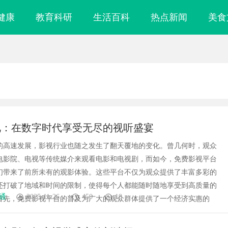
健康
教育科研
生活百科
热点新闻
美食
视：在数字时代享受无尽的视听盛宴
的高速发展，影视行业也随之发生了翻天覆地的变化。曾几何时，观众
电影院、电视等传统媒介来观看电影和电视剧，而如今，免费影视平台
们带来了前所未有的观影体验。这些平台不仅为观众提供了丰富多彩的
还打破了地域和时间的限制，使得每个人都能随时随地享受到高质量的
通
2025-11-26
450
10
首先，免费影视平台的普及为广大的观众群体提供了一个经济实惠的
镜
贝净 AC 国际医疗实验室，标准化研