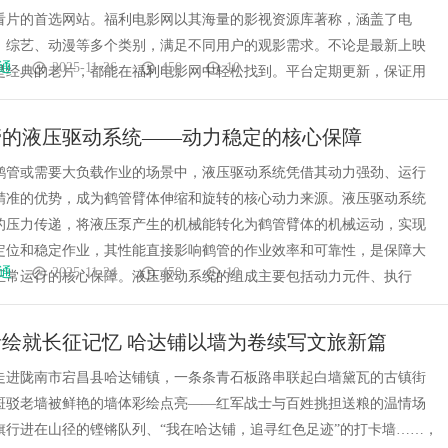
看片的首选网站。福利电影网以其海量的影视资源库著称，涵盖了电
、综艺、动漫等多个类别，满足不同用户的观影需求。不论是最新上映
通
2025-11-26
450
10
是经典的老片，都能在福利电影网中轻松找到。平台定期更新，保证用
管的液压驱动系统——动力稳定的核心保障
鹤管或需要大负载作业的场景中，液压驱动系统凭借其动力强劲、运行
精准的优势，成为鹤管臂体伸缩和旋转的核心动力来源。液压驱动系统
的压力传递，将液压泵产生的机械能转化为鹤管臂体的机械运动，实现
定位和稳定作业，其性能直接影响鹤管的作业效率和可靠性，是保障大
通
2025-11-24
450
10
正常运行的核心保障。液压驱动系统的组成主要包括动力元件、执行
绘就长征记忆 哈达铺以墙为卷续写文旅新篇
走进陇南市宕昌县哈达铺镇，一条条青石板路串联起白墙黛瓦的古镇街
斑驳老墙被鲜艳的墙体彩绘点亮——红军战士与百姓挑担送粮的温情场
旗行进在山径的铿锵队列、“我在哈达铺，追寻红色足迹”的打卡墙……，