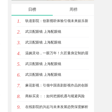
与行业发展前景
输送解
日榜
周榜
1.
轨道影院：创新视听体验引领未来娱乐新
2.
潮流
武汉配眼镜 上海配眼镜
3.
武汉配眼镜 上海配眼镜
4.
温婉灵动，一眼万年！久匠量身定制的眉
5.
眼唇，才是你整张脸的点睛之笔！淡颜系
武汉配眼镜 上海配眼镜
6.
女生的气质加分项
武汉配眼镜 上海配眼镜
7.
麻花影视：引领中国喜剧影视作品的创新
8.
与发展之路
商标买卖：：如何把握机遇与规避风险
9.
在线影院的兴起与未来发展趋势深度解析