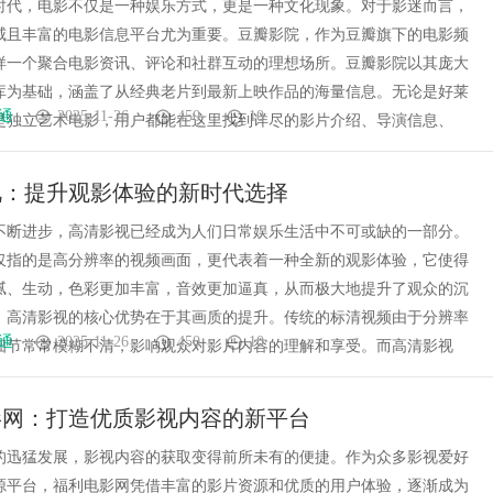
时代，电影不仅是一种娱乐方式，更是一种文化现象。对于影迷而言，
威且丰富的电影信息平台尤为重要。豆瓣影院，作为豆瓣旗下的电影频
样一个聚合电影资讯、评论和社群互动的理想场所。豆瓣影院以其庞大
库为基础，涵盖了从经典老片到最新上映作品的海量信息。无论是好莱
通
2025-11-26
450
10
是独立艺术电影，用户都能在这里找到详尽的影片介绍、导演信息、
视：提升观影体验的新时代选择
不断进步，高清影视已经成为人们日常娱乐生活中不可或缺的一部分。
仅指的是高分辨率的视频画面，更代表着一种全新的观影体验，它使得
腻、生动，色彩更加丰富，音效更加逼真，从而极大地提升了观众的沉
，高清影视的核心优势在于其画质的提升。传统的标清视频由于分辨率
通
2025-11-26
450
10
细节常常模糊不清，影响观众对影片内容的理解和享受。而高清影视
影网：打造优质影视内容的新平台
的迅猛发展，影视内容的获取变得前所未有的便捷。作为众多影视爱好
源平台，福利电影网凭借丰富的影片资源和优质的用户体验，逐渐成为