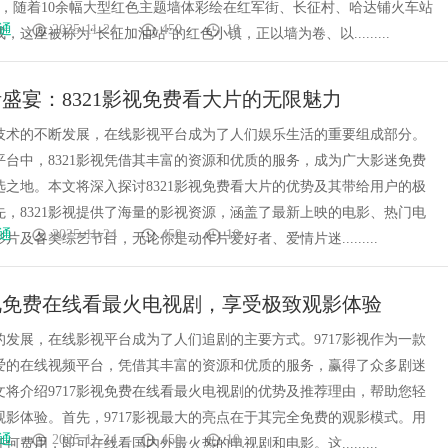
后，随着10余幅大型红色主题墙体彩绘在红军街、长征村、哈达铺火车站
通
2025-11-24
450
10
，这座被称为“长征加油站”的红色小镇，正以墙为卷、以.........
盛宴：8321影视免费看大片的无限魅力
技术的不断发展，在线影视平台成为了人们娱乐生活的重要组成部分。
平台中，8321影视凭借其丰富的资源和优质的服务，成为广大影迷免费
选之地。本文将深入探讨8321影视免费看大片的优势及其带给用户的极
先，8321影视提供了海量的影视资源，涵盖了最新上映的电影、热门电
通
2025-11-24
450
10
片及各类综艺节目，无论你是动作片爱好者、爱情片迷.........
影视免费在线看最火电视剧，享受极致观影体验
的发展，在线影视平台成为了人们追剧的主要方式。9717影视作为一款
爱的在线视频平台，凭借其丰富的资源和优质的服务，赢得了众多剧迷
文将介绍9717影视免费在线看最火电视剧的优势及推荐理由，帮助您轻
观影体验。首先，9717影视最大的亮点在于其完全免费的观影模式。用
通
2025-11-24
450
10
何费用，即可在线看国内外最火热的电视剧和电影。这.........