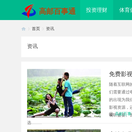
投资理财
体育
高邮百事通
首页
资讯
资讯
首
›
›
免费影
随着互联网
们需要通过
的出现为我
影视资源，
页
高邮百事
视听盛宴。
选.........
费看电影：畅享无成本观影体验的
武汉配眼镜 上海配眼